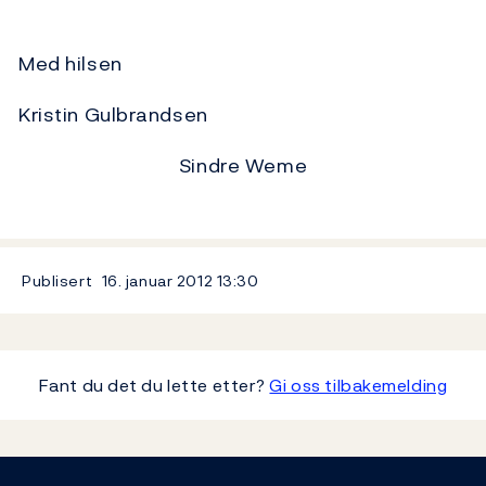
Med hilsen
Kristin Gulbrandsen
Sindre Weme
Publisert
16. januar 2012
13:30
Fant du det du lette etter?
Gi oss tilbakemelding
Footer