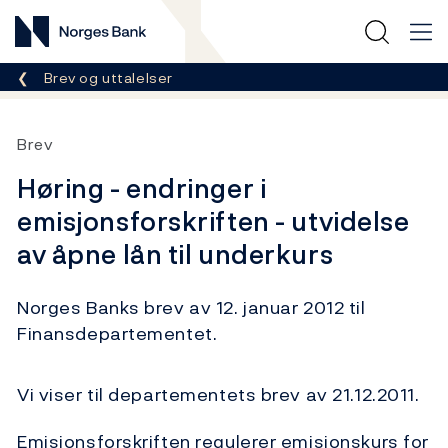
Norges Bank
Her er du nå:
Brev og uttalelser
Brev
Høring - endringer i
emisjonsforskriften - utvidelse
av åpne lån til underkurs
Norges Banks brev av 12. januar 2012 til
Finansdepartementet.
Vi viser til departementets brev av 21.12.2011.
Emisjonsforskriften regulerer emisjonskurs for