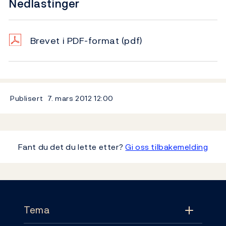
Nedlastinger
Brevet i PDF-format
(pdf)
Publisert
7. mars 2012
12:00
Fant du det du lette etter?
Gi oss tilbakemelding
Footer
Tema