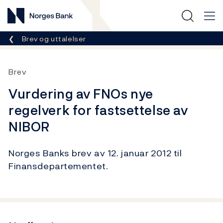
Norges Bank
Her er du nå:
Brev og uttalelser
Brev
Vurdering av FNOs nye
regelverk for fastsettelse av
NIBOR
Norges Banks brev av 12. januar 2012 til
Finansdepartementet.