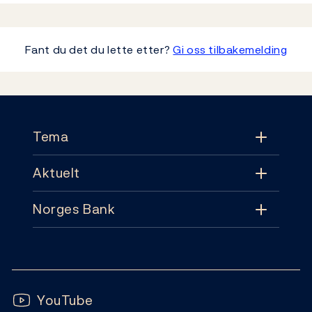
Fant du det du lette etter?
Gi oss tilbakemelding
Footer
Tema
Aktuelt
Tema
Norges Bank
Aktuelt
Pengepolitikk
Kontakt
Nyheter
Finansiell stabilitet
Følg oss:
Abonnement
Publikasjoner
YouTube
Sedler og mynter