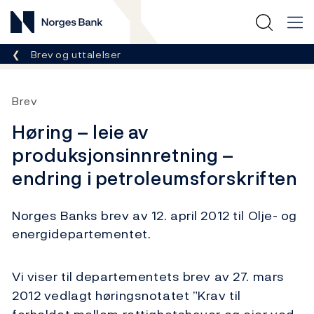
Norges Bank
Her er du nå:
Brev og uttalelser
Brev
Høring – leie av
produksjonsinnretning –
endring i petroleumsforskriften
Norges Banks brev av 12. april 2012 til Olje- og
energidepartementet.
Vi viser til departementets brev av 27. mars
2012 vedlagt høringsnotatet ”Krav til