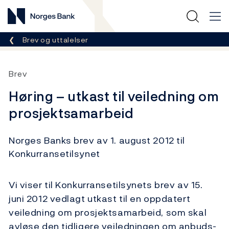
Norges Bank
Her er du nå:
Brev og uttalelser
Brev
Høring – utkast til veiledning om
prosjektsamarbeid
Norges Banks brev av 1. august 2012 til
Konkurransetilsynet
Vi viser til Konkurransetilsynets brev av 15.
juni 2012 vedlagt utkast til en oppdatert
veiledning om prosjektsamarbeid, som skal
avløse den tidligere veiledningen om anbuds-