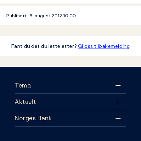
Publisert
6. august 2012
10:00
Fant du det du lette etter?
Gi oss tilbakemelding
Footer
Tema
Aktuelt
Tema
Norges Bank
Aktuelt
Pengepolitikk
Kontakt
Nyheter