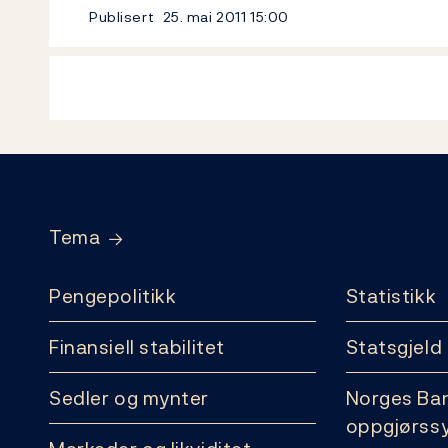
Publisert
25. mai 2011
15:00
Footer
Tema
Pengepolitikk
Statistikk
Finansiell stabilitet
Statsgjeld
Sedler og mynter
Norges Ba
oppgjørss