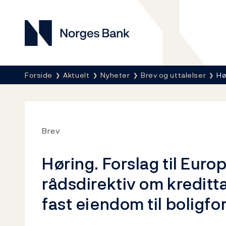
Norges Bank
Her er du nå:
Forside
Aktuelt
Nyheter
Brev og uttalelser
Hø
Brev
Høring. Forslag til Eur
rådsdirektiv om kreditt
fast eiendom til boligfo