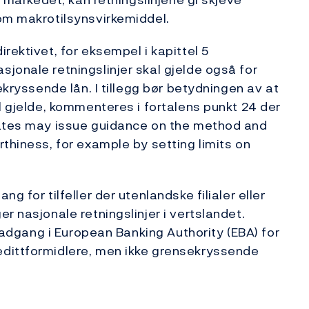
om makrotilsynsvirkemiddel.
rektivet, for eksempel i kapittel 5
jonale retningslinjer skal gjelde også for
ekryssende lån. I tillegg bør betydningen av at
l gjelde, kommenteres i fortalens punkt 24 der
tates may issue guidance on the method and
thiness, for example by setting limits on
g for tilfeller der utenlandske filialer eller
r nasjonale retningslinjer i vertslandet.
geadgang i European Banking Authority (EBA) for
edittformidlere, men ikke grensekryssende