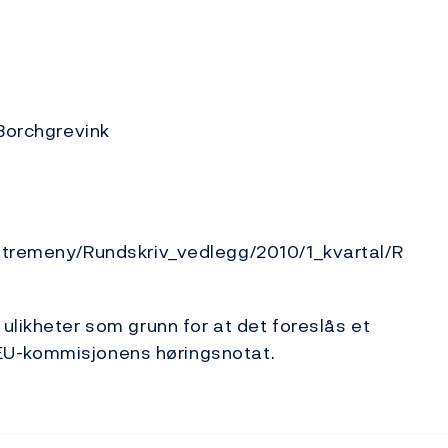
Borchgrevink
nstremeny/Rundskriv_vedlegg/2010/1_kvartal/R
ulikheter som grunn for at det foreslås et
 i EU-kommisjonens høringsnotat.