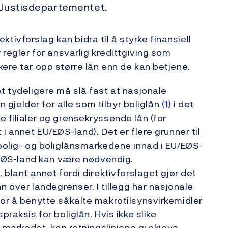
l Justisdepartementet.
ivforslag kan bidra til å styrke finansiell
 regler for ansvarlig kredittgiving som
ere tar opp større lån enn de kan betjene.
t tydeligere må slå fast at nasjonale
ån gjelder for alle som tilbyr boliglån
(1)
i det
 filialer og grensekryssende lån (for
i annet EU/EØS-land). Det er flere grunner til
 bolig- og boliglånsmarkedene innad i EU/EØS-
U/EØS-land kan være nødvendig.
blant annet fordi direktivforslaget gjør det
ån over landegrenser. I tillegg har nasjonale
for å benytte såkalte makrotilsynsvirkemidler
praksis for boliglån. Hvis ikke slike
e markedet, kan retningslinjene gi skjeve