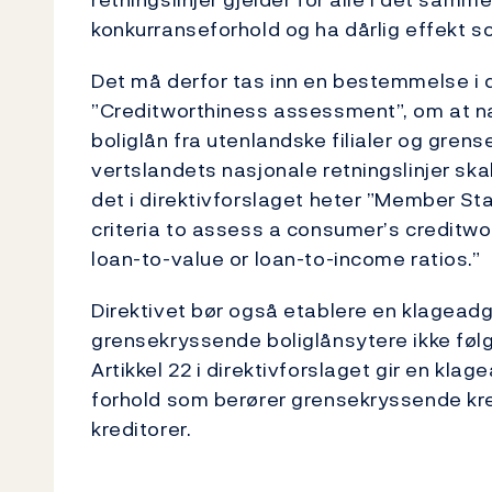
konkurranseforhold og ha dårlig effekt s
Det må derfor tas inn en bestemmelse i di
”Creditworthiness assessment”, om at nas
boliglån fra utenlandske filialer og grens
vertslandets nasjonale retningslinjer ska
det i direktivforslaget heter ”Member S
criteria to assess a consumer’s creditwor
loan-to-value or loan-to-income ratios.”
Direktivet bør også etablere en klageadgan
grensekryssende boliglånsytere ikke følge
Artikkel 22 i direktivforslaget gir en kla
forhold som berører grensekryssende kr
kreditorer.