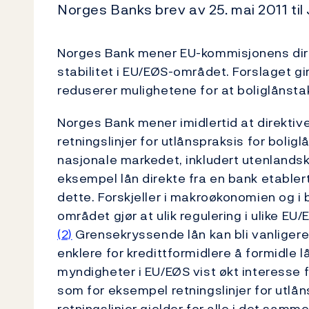
Norges Banks brev av 25. mai 2011 ti
Norges Bank mener EU-kommisjonens direkt
stabilitet i EU/EØS-området. Forslaget gir
reduserer mulighetene for at boliglånstak
Norges Bank mener imidlertid at direktive
retningslinjer for utlånspraksis for boligl
nasjonale markedet, inkludert utenlandske
eksempel lån direkte fra en bank etablert 
dette. Forskjeller i makroøkonomien og i
området gjør at ulik regulering i ulike E
(2)
Grensekryssende lån kan bli vanligere, 
enklere for kredittformidlere å formidle l
myndigheter i EU/EØS vist økt interesse 
som for eksempel retningslinjer for utlåns
retningslinjer gjelder for alle i det samm