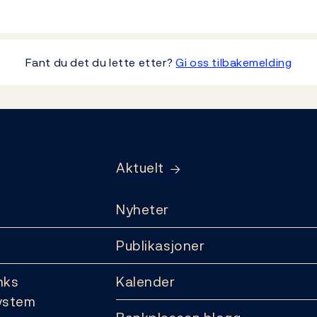
Fant du det du lette etter?
Gi oss tilbakemelding
Aktuelt
Nyheter
Publikasjoner
nks
Kalender
ystem