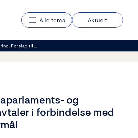
Hovedmeny
Alle tema
Aktuelt
ring. Forslag til …
opaparlaments- og
avtaler i forbindelse med
rmål