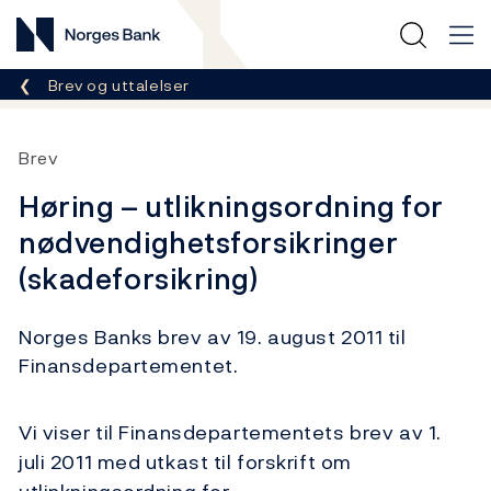
Norges Bank
Her er du nå:
Brev og uttalelser
Brev
Høring – utlikningsordning for
nødvendighetsforsikringer
(skadeforsikring)
Norges Banks brev av 19. august 2011 til
Finansdepartementet.
Vi viser til Finansdepartementets brev av 1.
juli 2011 med utkast til forskrift om