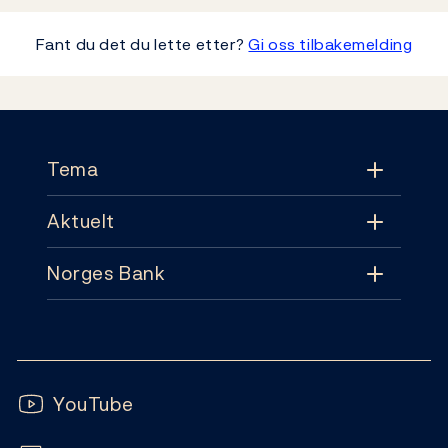
Fant du det du lette etter?
Gi oss tilbakemelding
Footer
Tema
Aktuelt
Tema
Norges Bank
Aktuelt
Pengepolitikk
Kontakt
Nyheter
Finansiell stabilitet
Følg oss:
Abonnement
Publikasjoner
YouTube
Sedler og mynter