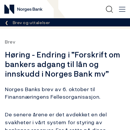
Norges Bank
Her er du nå:
Brev og uttalelser
Brev
Høring - Endring i ”Forskrift om
bankers adgang til lån og
innskudd i Norges Bank mv”
Norges Banks brev av 6. oktober til
Finansnæringens Fellesorganisasjon.
De senere årene er det avdekket en del
svakheter i vårt system for styring av