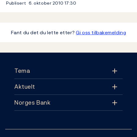
Publisert
6. oktober 2010
17:30
Fant du det du lette etter?
Gi oss tilbakemelding
Footer
Tema
Aktuelt
Tema
Norges Bank
Aktuelt
Pengepolitikk
Kontakt
Nyheter
Finansiell stabilitet