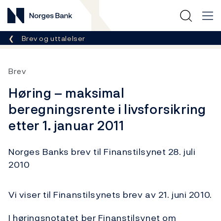
Norges Bank
Her er du nå:
Brev og uttalelser
Brev
Høring – maksimal
beregningsrente i livsforsikring
etter 1. januar 2011
Norges Banks brev til Finanstilsynet 28. juli
2010
Vi viser til Finanstilsynets brev av 21. juni 2010.
I høringsnotatet ber Finanstilsynet om