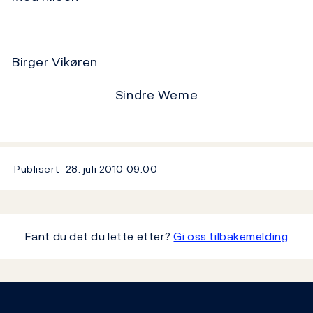
Birger Vikøren
Sindre Weme
Publisert
28. juli 2010
09:00
Fant du det du lette etter?
Gi oss tilbakemelding
Footer