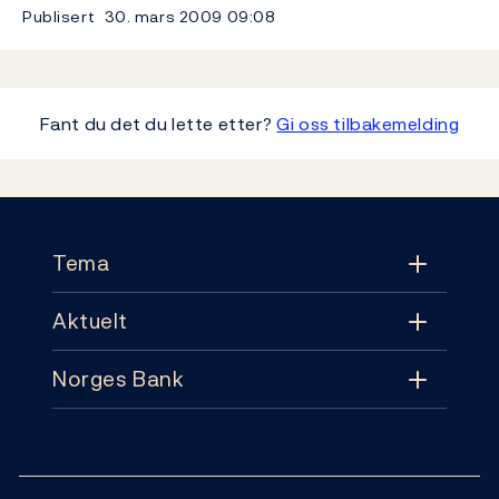
Publisert
30. mars 2009
09:08
Fant du det du lette etter?
Gi oss tilbakemelding
Footer
Tema
Aktuelt
Tema
Norges Bank
Aktuelt
Pengepolitikk
Kontakt
Nyheter
Finansiell stabilitet