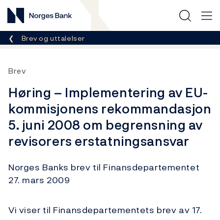
Norges Bank
Her er du nå:
Brev og uttalelser
Brev
Høring – Implementering av EU-
kommisjonens rekommandasjon
5. juni 2008 om begrensning av
revisorers erstatningsansvar
Norges Banks brev til Finansdepartementet
27. mars 2009
Vi viser til Finansdepartementets brev av 17.