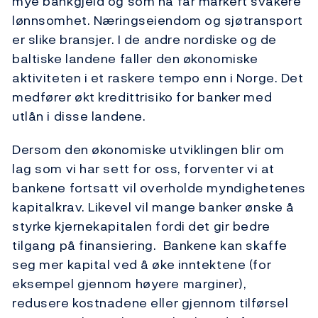
mye bankgjeld og som nå får markert svakere
lønnsomhet. Næringseiendom og sjøtransport
er slike bransjer. I de andre nordiske og de
baltiske landene faller den økonomiske
aktiviteten i et raskere tempo enn i Norge. Det
medfører økt kredittrisiko for banker med
utlån i disse landene.
Dersom den økonomiske utviklingen blir om
lag som vi har sett for oss, forventer vi at
bankene fortsatt vil overholde myndighetenes
kapitalkrav. Likevel vil mange banker ønske å
styrke kjernekapitalen fordi det gir bedre
tilgang på finansiering. Bankene kan skaffe
seg mer kapital ved å øke inntektene (for
eksempel gjennom høyere marginer),
redusere kostnadene eller gjennom tilførsel