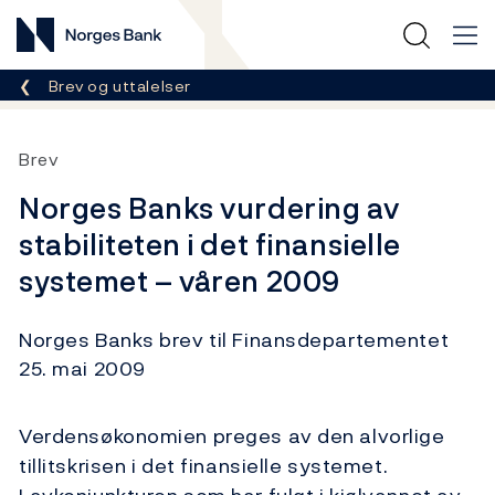
Norges Bank
Her er du nå:
Brev og uttalelser
Brev
Norges Banks vurdering av
stabiliteten i det finansielle
systemet – våren 2009
Norges Banks brev til Finansdepartementet
25. mai 2009
Verdensøkonomien preges av den alvorlige
tillitskrisen i det finansielle systemet.