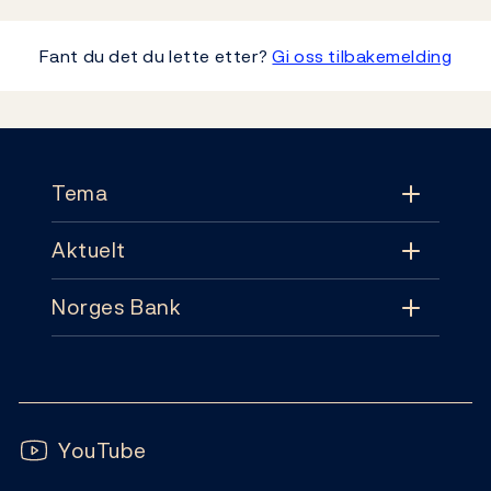
Fant du det du lette etter?
Gi oss tilbakemelding
Footer
Tema
Aktuelt
Tema
Norges Bank
Aktuelt
Pengepolitikk
Kontakt
Nyheter
Finansiell stabilitet
Følg oss:
Abonnement
Publikasjoner
YouTube
Sedler og mynter