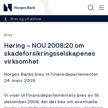
Norges Bank
Her er du nå:
Brev og uttalelser
Brev
Høring – NOU 2008:20 om
skadeforsikringsselskapenes
virksomhet
Norges Banks brev til Finansdepartementet
24. mars 2009
Vi viser til Finansdepartementets brev av 19.
desember 2008, der det bes om eventuelle