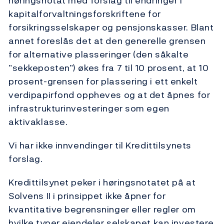
høringsnotat med forslag til endringer i
kapitalforvaltningsforskriftene for
forsikringsselskaper og pensjonskasser. Blant
annet foreslås det at den generelle grensen
for alternative plasseringer (den såkalte
”sekkeposten”) økes fra 7 til 10 prosent, at 10
prosent-grensen for plassering i ett enkelt
verdipapirfond oppheves og at det åpnes for
infrastrukturinvesteringer som egen
aktivaklasse.
Vi har ikke innvendinger til Kredittilsynets
forslag.
Kredittilsynet peker i høringsnotatet på at
Solvens II i prinsippet ikke åpner for
kvantitative begrensninger eller regler om
hvilke typer eiendeler selskapet kan investere