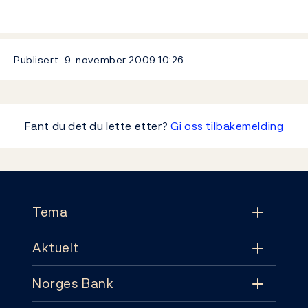
Publisert
9. november 2009
10:26
Fant du det du lette etter?
Gi oss tilbakemelding
Footer
Tema
Aktuelt
Tema
Norges Bank
Aktuelt
Pengepolitikk