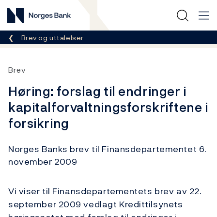
Norges Bank
Her er du nå:
Brev og uttalelser
Brev
Høring: forslag til endringer i
kapitalforvaltningsforskriftene i
forsikring
Norges Banks brev til Finansdepartementet 6.
november 2009
Vi viser til Finansdepartementets brev av 22.
september 2009 vedlagt Kredittilsynets