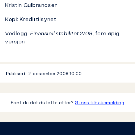
Kristin Gulbrandsen
Kopi: Kredittilsynet
Vedlegg:
Finansiell stabilitet 2/08
, foreløpig
versjon
Publisert
2. desember 2008
10:00
Fant du det du lette etter?
Gi oss tilbakemelding
Footer