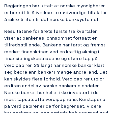
Regjeringen har uttalt at norske myndigheter
er beredt til å iverksette nødvendige tiltak for
å sikre tilliten til det norske banksystemet.
Resultatene for årets første tre kvartaler
viser at bankenes lønnsomhet fortsatt er
tilfredsstillende. Bankene har først og fremst
merket finanskrisen ved en kraftig økning i
finansieringskostnadene og større tap på
verdipapirer. Så langt har norske banker klart
seg bedre enn banker i mange andre land. Det
kan skyldes flere forhold. Verdipapirer utgjør
en liten andel av norske bankers eiendeler.
Norske banker har heller ikke investert i de
mest tapsutsatte verdipapirene. Kurstapene
på verdipapirer er derfor begrenset. Videre
har bankene en lang periode bak seg med god