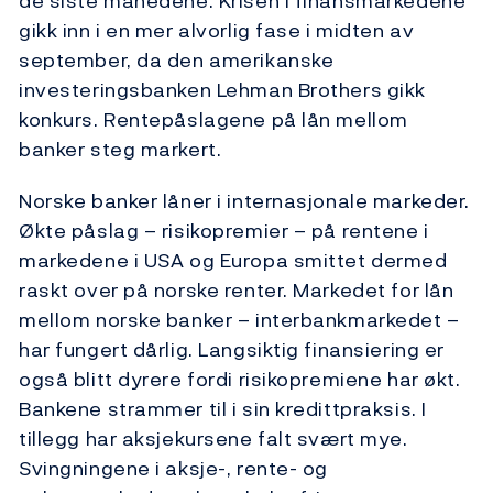
de siste månedene. Krisen i finansmarkedene
gikk inn i en mer alvorlig fase i midten av
september, da den amerikanske
investeringsbanken Lehman Brothers gikk
konkurs. Rentepåslagene på lån mellom
banker steg markert.
Norske banker låner i internasjonale markeder.
Økte påslag – risikopremier – på rentene i
markedene i USA og Europa smittet dermed
raskt over på norske renter. Markedet for lån
mellom norske banker – interbankmarkedet –
har fungert dårlig. Langsiktig finansiering er
også blitt dyrere fordi risikopremiene har økt.
Bankene strammer til i sin kredittpraksis. I
tillegg har aksjekursene falt svært mye.
Svingningene i aksje-, rente- og