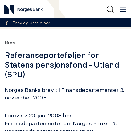
Norges Bank
Her er du nå:
Brev og uttalelser
Brev
Referanseporteføljen for
Statens pensjonsfond - Utland
(SPU)
Norges Banks brev til Finansdepartementet 3.
november 2008
I brev av 20. juni 2008 ber
Finansdepartementet om Norges Banks råd