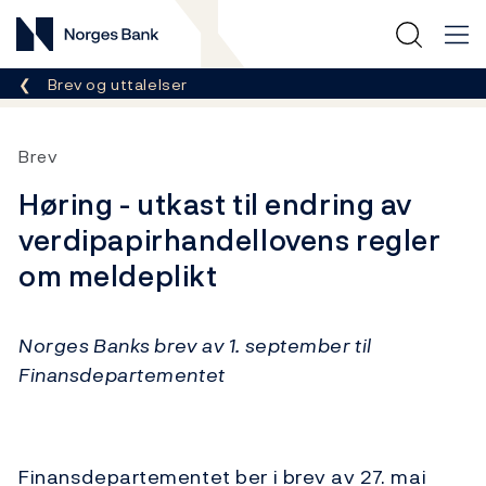
Norges Bank
Her er du nå:
Brev og uttalelser
Brev
Høring - utkast til endring av
verdipapirhandellovens regler
om meldeplikt
Norges Banks brev av 1. september til
Finansdepartementet
Finansdepartementet ber i brev av 27. mai