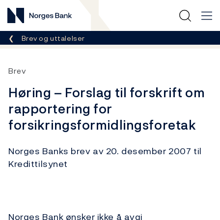
Norges Bank
Her er du nå:
Brev og uttalelser
Brev
Høring – Forslag til forskrift om
rapportering for
forsikringsformidlingsforetak
Norges Banks brev av 20. desember 2007 til
Kredittilsynet
Norges Bank ønsker ikke å avgi