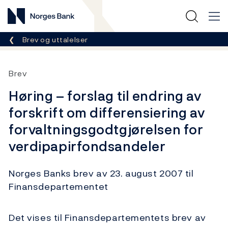
Norges Bank
Her er du nå:
Brev og uttalelser
Brev
Høring – forslag til endring av
forskrift om differensiering av
forvaltningsgodtgjørelsen for
verdipapirfondsandeler
Norges Banks brev av 23. august 2007 til
Finansdepartementet
Det vises til Finansdepartementets brev av