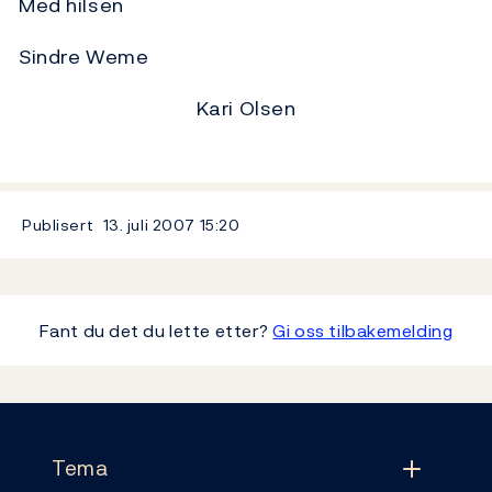
Med hilsen
Sindre Weme
Kari Olsen
Publisert
13. juli 2007
15:20
Fant du det du lette etter?
Gi oss tilbakemelding
Footer
Tema