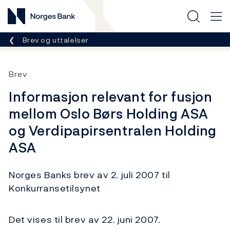
Norges Bank
Her er du nå:
Brev og uttalelser
Brev
Informasjon relevant for fusjon
mellom Oslo Børs Holding ASA
og Verdipapirsentralen Holding
ASA
Norges Banks brev av 2. juli 2007 til
Konkurransetilsynet
Det vises til brev av 22. juni 2007.