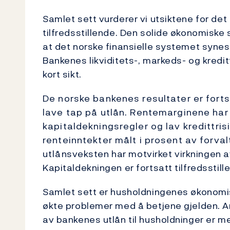
Samlet sett vurderer vi utsiktene for det
tilfredsstillende. Den solide økonomiske s
at det norske finansielle systemet synes
Bankenes likviditets-, markeds- og kreditt
kort sikt.
De norske bankenes resultater er forts
lave tap på utlån. Rentemarginene har
kapitaldekningsregler og lav kredittri
renteinntekter målt i prosent av forva
utlånsveksten har motvirket virkningen a
Kapitaldekningen er fortsatt tilfredsstill
Samlet sett er husholdningenes økonomiske
økte problemer med å betjene gjelden. A
av bankenes utlån til husholdninger er me