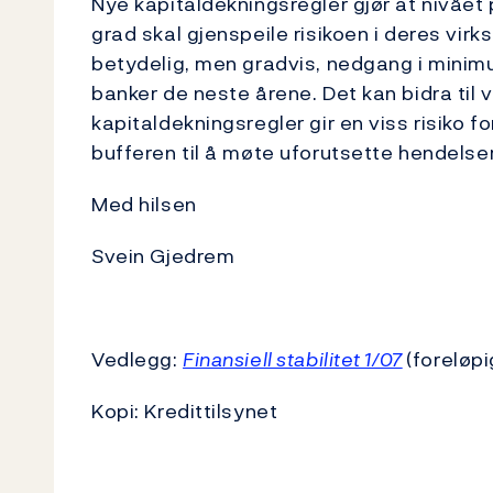
Nye kapitaldekningsregler gjør at nivået p
grad skal gjenspeile risikoen i deres virks
betydelig, men gradvis, nedgang i minimum
banker de neste årene. Det kan bidra til v
kapitaldekningsregler gir en viss risiko 
bufferen til å møte uforutsette hendelser
Med hilsen
Svein Gjedrem
Birger V
Vedlegg:
Finansiell stabilitet 1/07
(foreløpi
Kopi: Kredittilsynet