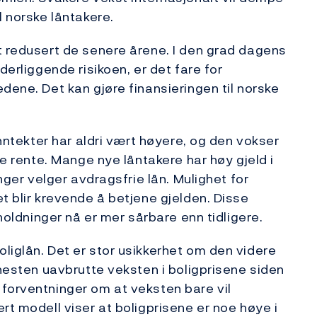
l norske låntakere.
t redusert de senere årene. I den grad dagens
derliggende risikoen, er det fare for
dene. Det kan gjøre finansieringen til norske
inntekter har aldri vært høyere, og den vokser
de rente. Mange nye låntakere har høy gjeld i
inger velger avdragsfrie lån. Mulighet for
t blir krevende å betjene gjelden. Disse
sholdninger nå er mer sårbare enn tidligere.
liglån. Det er stor usikkerhet om den videre
 nesten uavbrutte veksten i boligprisene siden
forventninger om at veksten bare vil
rt modell viser at boligprisene er noe høye i