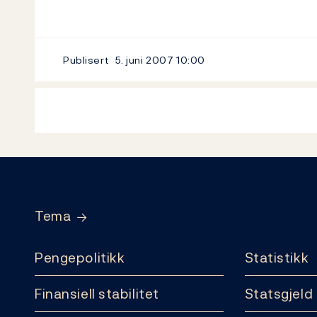
Publisert
5. juni 2007
10:00
Footer
Tema
Pengepolitikk
Statistikk
Finansiell stabilitet
Statsgjeld