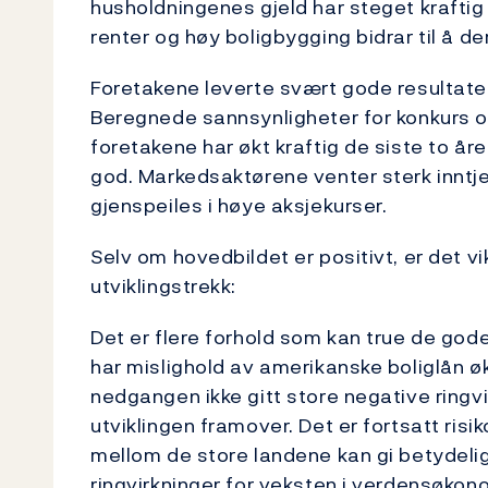
husholdningenes gjeld har steget kraftig
renter og høy boligbygging bidrar til å de
Foretakene leverte svært gode resultater
Beregnede sannsynligheter for konkurs og
foretakene har økt kraftig de siste to åre
god. Markedsaktørene venter sterk inntj
gjenspeiles i høye aksjekurser.
Selv om hovedbildet er positivt, er det 
utviklingstrekk:
Det er flere forhold som kan true de gode
har mislighold av amerikanske boliglån økt
nedgangen ikke gitt store negative ringvi
utviklingen framover. Det er fortsatt ris
mellom de store landene kan gi betydeli
ringvirkninger for veksten i verdensøkon