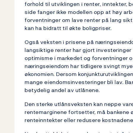
forhold til utviklingen i renter, inntekte
side fanger ikke modellen opp at høy arb
forventninger om lave renter på lang sik
kan ha bidratt til økte boligpriser.
Også veksten i prisene på næringseiendo
langsiktige renter har gjort investeringer
optimisme i markedet og forventninger om 
næringseiendom har tidligere svingt mye 
økonomien. Dersom konjunkturutviklingen
mange eiendomsinvesteringer bli lav. Ban
betydelig andel av utlånene.
Den sterke utlånsveksten kan neppe vare
rentemarginene fortsetter, må bankene øk
renteinntekter eller redusere kostnaden