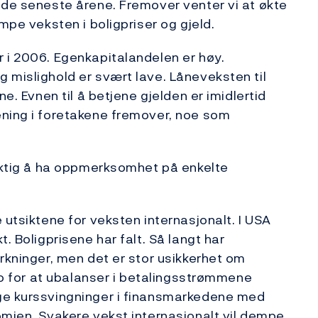
 de seneste årene. Fremover venter vi at økte
mpe veksten i boligpriser og gjeld.
 i 2006. Egenkapitalandelen er høy.
 mislighold er svært lave. Låneveksten til
ne. Evnen til å betjene gjelden er imidlertid
ening i foretakene fremover, noe som
viktig å ha oppmerksomhet på enkelte
 utsiktene for veksten internasjonalt. I USA
. Boligprisene har falt. Så langt har
rkninger, men det er stor usikkerhet om
iko for at ubalanser i betalingsstrømmene
ge kurssvingninger i finansmarkedene med
omien. Svakere vekst internasjonalt vil dempe