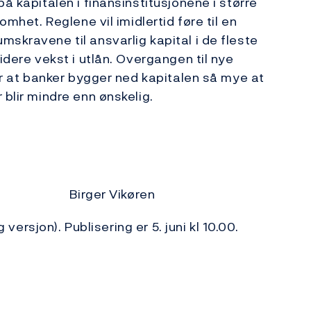
å kapitalen i finansinstitusjonene i større
omhet. Reglene vil imidlertid føre til en
skravene til ansvarlig kapital i de fleste
idere vekst i utlån. Overgangen til nye
for at banker bygger ned kapitalen så mye at
 blir mindre enn ønskelig.
ikøren
g versjon). Publisering er 5. juni kl 10.00.