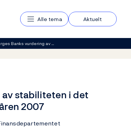
Hovedmeny
Alle tema
Aktuelt
rges Banks vurdering av …
v stabiliteten i det
våren 2007
l Finansdepartementet