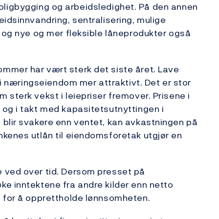
r, boligbygging og arbeidsledighet. På den annen
eidsinnvandring, sentralisering, mulige
t og nye og mer fleksible låneprodukter også
mmer har vært sterk det siste året. Lave
 i næringseiendom mer attraktivt. Det er stor
sterk vekst i leiepriser fremover. Prisene i
og i takt med kapasitetsutnyttingen i
 blir svakere enn ventet, kan avkastningen på
kenes utlån til eiendomsforetak utgjør en
 ved over tid. Dersom presset på
e inntektene fra andre kilder enn netto
e for å opprettholde lønnsomheten.