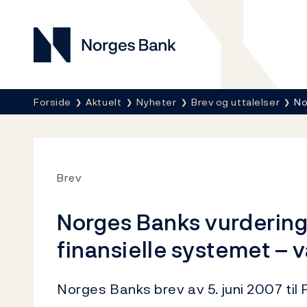
Norges Bank
Her er du nå:
Forside
Aktuelt
Nyheter
Brev og uttalelser
No
Brev
Norges Banks vurdering a
finansielle systemet – 
Norges Banks brev av 5. juni 2007 ti