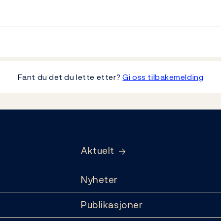
Fant du det du lette etter?
Gi oss tilbakemelding
Aktuelt
Nyheter
Publikasjoner