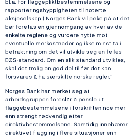
bl.a. for flaggepliktbestem­melsene og
rapporterings­hyppig­heten til noterte
aksjeselskap.) Norges Bank vil peke på at det
bør foretas en gjennom­gang av hver av de
enkelte reglene og vurdere nytte mot
eventuelle merkostnader og ikke minst ta i
betraktning om det vil utvikle seg en felles
EØS-standard. Om en slik standard utvikles,
skal det trolig en god del til før det kan
forsvares å ha særskilte norske regler.”
Norges Bank har merket seg at
arbeidsgruppen foreslår å pensle ut
flaggebestemmel­sene i forskriften noe mer
enn strengt nødvendig etter
direktivbestemmelsene. Samtidig innebærer
direktivet flagging i flere situasjoner enn