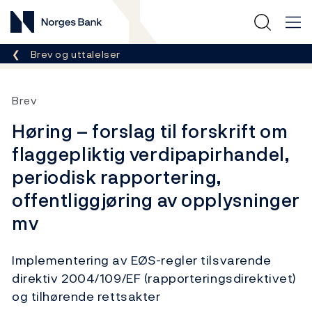
Norges Bank
Her er du nå:
Brev og uttalelser
Brev
Høring – forslag til forskrift om
flaggepliktig verdipapirhandel,
periodisk rapportering,
offentliggjøring av opplysninger
mv
Implementering av EØS-regler tilsvarende
direktiv 2004/109/EF (rapporteringsdirektivet)
og tilhørende rettsakter