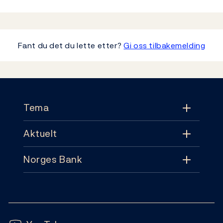
Fant du det du lette etter?
Gi oss tilbakemelding
Footer
Tema
Aktuelt
Tema
Norges Bank
Aktuelt
Pengepolitikk
Kontakt
Nyheter
Finansiell stabilitet
Følg oss:
Abonnement