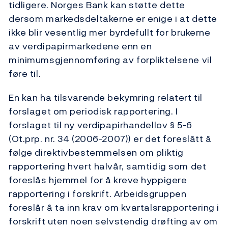
tidligere. Norges Bank kan støtte dette
dersom markedsdeltakerne er enige i at dette
ikke blir vesentlig mer byrde­fullt for brukerne
av verdipapirmarkedene enn en
minimumsgjennomføring av forpliktelsene vil
føre til.
En kan ha tilsvarende bekymring relatert til
forslaget om periodisk rapportering. I
forslaget til ny verdipapirhandellov § 5-6
(Ot.prp. nr. 34 (2006-2007)) er det foreslått å
følge direktiv­bestemmelsen om pliktig
rapportering hvert halvår, samtidig som det
foreslås hjemmel for å kreve hyppigere
rapporte­ring i forskrift. Arbeidsgruppen
foreslår å ta inn krav om kvartals­rapportering i
forskrift uten noen selvstendig drøfting av om