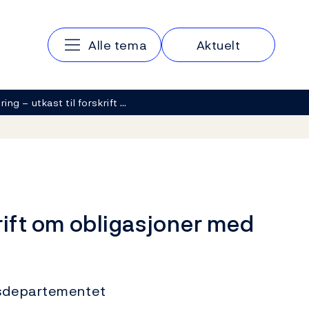
Hovedmeny
Alle tema
Aktuelt
ring – utkast til forskrift …
krift om obligasjoner med
ansdepartementet