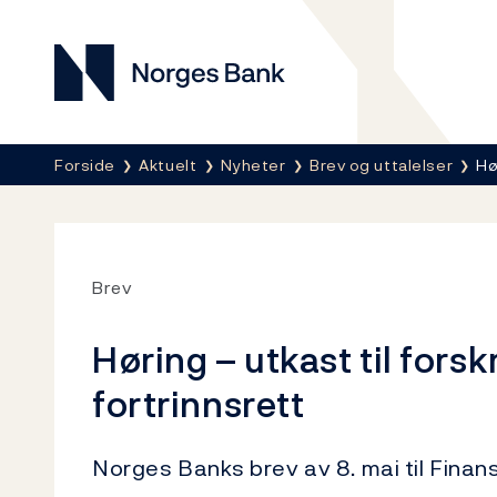
Norges Bank
Her er du nå:
Forside
Aktuelt
Nyheter
Brev og uttalelser
Hø
Brev
Høring – utkast til fors
fortrinnsrett
Norges Banks brev av 8. mai til Fin