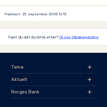
Publisert
25. september 2006
12:15
Fant du det du lette etter?
Gi oss tilbakemelding
Footer
Tema
Aktuelt
Tema
Norges Bank
Aktuelt
Pengepolitikk
Kontakt