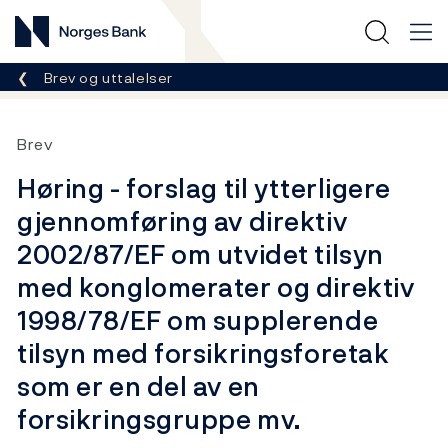
Norges Bank
Her er du nå:
Brev og uttalelser
Brev
Høring - forslag til ytterligere
gjennomføring av direktiv
2002/87/EF om utvidet tilsyn
med konglomerater og direktiv
1998/78/EF om supplerende
tilsyn med forsikringsforetak
som er en del av en
forsikringsgruppe mv.