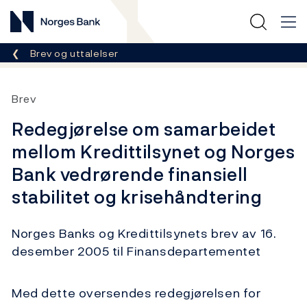
Norges Bank
Her er du nå:
Brev og uttalelser
Brev
Redegjørelse om samarbeidet
mellom Kredittilsynet og Norges
Bank vedrørende finansiell
stabilitet og krisehåndtering
Norges Banks og Kredittilsynets brev av 16.
desember 2005 til Finansdepartementet
Med dette oversendes redegjørelsen for