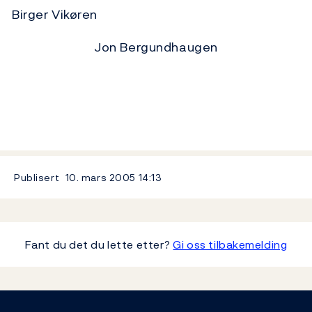
Birger Vikøren
Jon Bergundhaugen
Publisert
10. mars 2005
14:13
Fant du det du lette etter?
Gi oss tilbakemelding
Footer