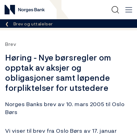
Norges Bank
Her er du nå:
Brev og uttalelser
Brev
Høring - Nye børsregler om
opptak av aksjer og
obligasjoner samt løpende
forpliktelser for utstedere
Norges Banks brev av 10. mars 2005 til Oslo
Børs
Vi viser til brev fra Oslo Børs av 17. januar