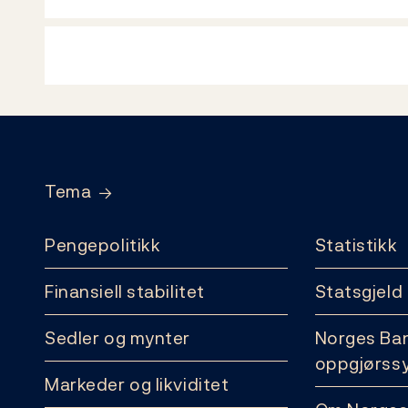
Footer
Tema
Pengepolitikk
Statistikk
Finansiell stabilitet
Statsgjeld
Sedler og mynter
Norges Ba
oppgjørss
Markeder og likviditet