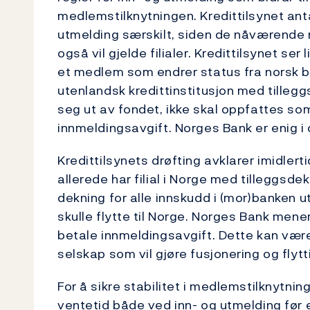
medlemstilknytningen. Kredittilsynet antar
utmelding særskilt, siden de nåværende r
også vil gjelde filialer. Kredittilsynet ser
et medlem som endrer status fra norsk bank
utenlandsk kredittinstitusjon med tilleg
seg ut av fondet, ikke skal oppfattes s
innmeldingsavgift. Norges Bank er enig i
Kredittilsynets drøfting avklarer imidler
allerede har filial i Norge med tilleggsdek
dekning for alle innskudd i (mor)banken
skulle flytte til Norge. Norges Bank mener
betale innmeldingsavgift. Dette kan være
selskap som vil gjøre fusjonering og flyt
For å sikre stabilitet i medlemstilknytning
ventetid både ved inn- og utmelding før