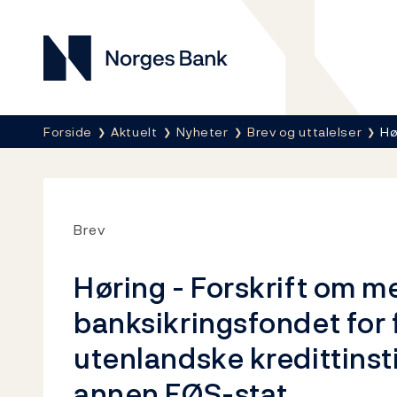
Norges Bank
Her er du nå:
Forside
Aktuelt
Nyheter
Brev og uttalelser
Hø
Brev
Høring - Forskrift om m
banksikringsfondet for f
utenlandske kredittinst
annen EØS-stat