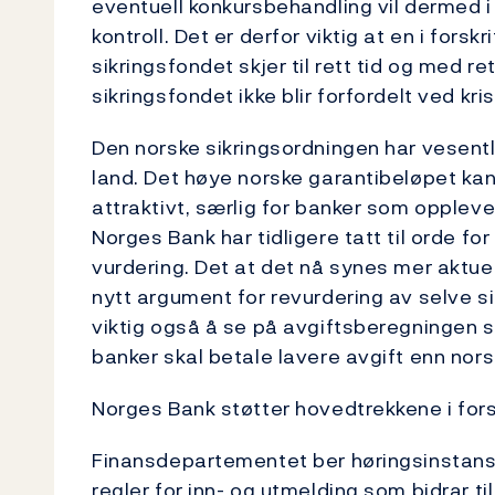
eventuell konkursbehandling vil dermed 
kontroll. Det er derfor viktig at en i forsk
sikringsfondet skjer til rett tid og med re
sikringsfondet ikke blir forfordelt ved kr
Den norske sikringsordningen har vesentl
land. Det høye norske garantibeløpet ka
attraktivt, særlig for banker som opplever
Norges Bank har tidligere tatt til orde fo
vurdering. Det at det nå synes mer aktue
nytt argument for revurdering av selve si
viktig også å se på avgiftsberegningen s
banker skal betale lavere avgift enn nors
Norges Bank støtter hovedtrekkene i fors
Finansdepartementet ber høringsinstans
regler for inn- og utmelding som bidrar til