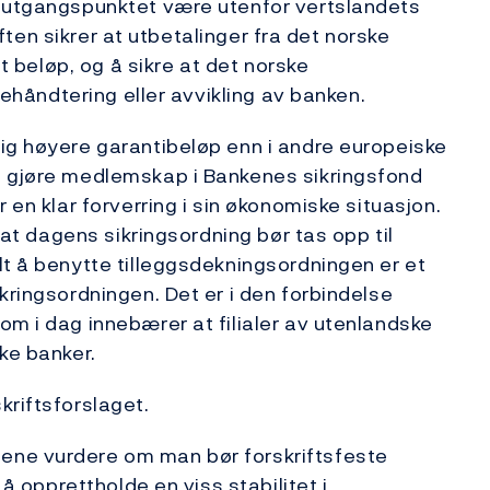
i utgangspunktet være utenfor vertslandets
riften sikrer at utbetalinger fra det norske
tt beløp, og å sikre at det norske
isehåndtering eller avvikling av banken.
ig høyere garantibeløp enn i andre europeiske
n gjøre medlemskap i Bankenes sikringsfond
 en klar forverring i sin økonomiske situasjon.
r at dagens sikringsordning bør tas opp til
lt å benytte tilleggsdekningsordningen er et
kringsordningen. Det er i den forbindelse
om i dag innebærer at filialer av utenlandske
ke banker.
kriftsforslaget.
ene vurdere om man bør forskriftsfeste
 å opprettholde en viss stabilitet i