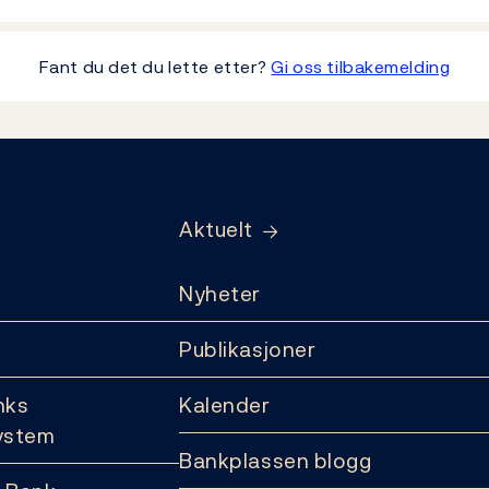
Fant du det du lette etter?
Gi oss tilbakemelding
Aktuelt
Nyheter
Publikasjoner
nks
Kalender
ystem
Bankplassen blogg