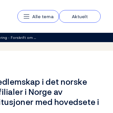
Hovedmeny
Alle tema
Aktuelt
ring - Forskrift om …
edlemskap i det norske
ilialer i Norge av
itusjoner med hovedsete i