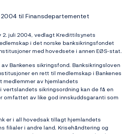
 2004 til Finansdepartementet
2. juli 2004, vedlagt Kredittilsynets
 medlemskap i det norske banksikringsfondet
ttinstitusjoner med hovedsete i annen EØS-stat.
av Bankenes sikringsfond. Banksikringsloven
tinstitusjoner en rett til medlemskap i Bankenes
ktet medlemmer av hjemlandets
 vertslandets sikringsordning kan de få en
n er omfattet av like god innskuddsgaranti som
k er i all hovedsak tillagt hjemlandets
 filialer i andre land. Krisehåndtering og