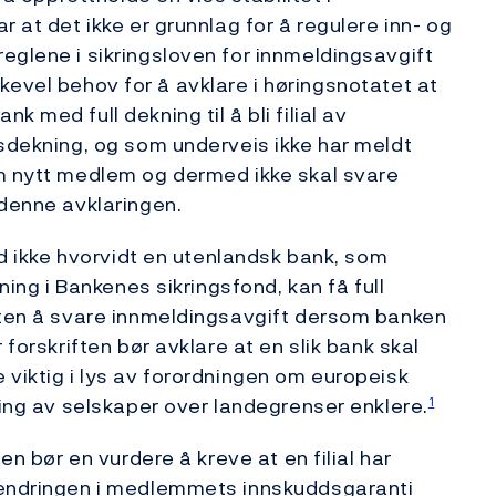
 at det ikke er grunnlag for å regulere inn- og
eglene i sikringsloven for innmeldingsavgift
 likevel behov for å avklare i høringsnotatet at
 med full dekning til å bli filial av
gsdekning, og som underveis ikke har meldt
om nytt medlem og dermed ikke skal svare
 denne avklaringen.
tid ikke hvorvidt en utenlandsk bank, som
ning i Bankenes sikringsfond, kan få full
 uten å svare innmeldingsavgift dersom banken
 forskriften bør avklare at en slik bank skal
 viktig i lys av forordningen om europeisk
ting av selskaper over landegrenser enklere.
1
en bør en vurdere å kreve at en filial har
 endringen i medlemmets innskuddsgaranti