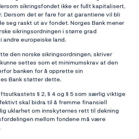
dersom sikringsfondet ikke er fullt kapitalisert,
 Dersom det er fare for at garantiene vil bli
elde seg raskt ut av fondet. Norges Bank mener
ske sikringsordningen i større grad
i andre europeiske land.
ytte den norske sikringsordningen, skriver
ør kunne settes som et minimumskrav at den
verfor banken for å opprette sin
ges Bank støtter dette.
tsutkastets § 2, § 4 og § 5 som særlig viktige
ktivt skal bidra til å fremme finansiell
ulig uklarhet om innskyternes rett til dekning
gsfordelingen mellom fondene må være
.