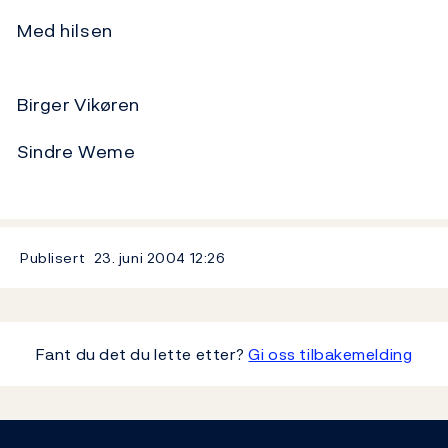
Med hilsen
Birger Vikøren
Sindre Weme
Publisert
23. juni 2004
12:26
Fant du det du lette etter?
Gi oss tilbakemelding
Footer