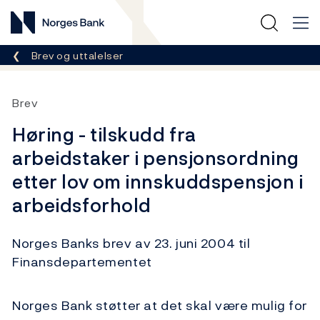
Norges Bank
Her er du nå:
Brev og uttalelser
Brev
Høring - tilskudd fra
arbeidstaker i pensjonsordning
etter lov om innskuddspensjon i
arbeidsforhold
Norges Banks brev av 23. juni 2004 til
Finansdepartementet
Norges Bank støtter at det skal være mulig for