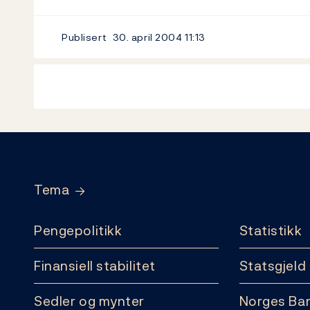
Publisert
30. april 2004
11:13
Footer
Tema
Pengepolitikk
Statistikk
Finansiell stabilitet
Statsgjeld
Sedler og mynter
Norges Ba