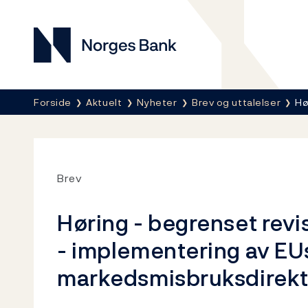
Norges Bank
Her er du nå:
Forside
Aktuelt
Nyheter
Brev og uttalelser
Hø
Brev
Høring - begrenset revi
- implementering av EU
markedsmisbruksdirekt