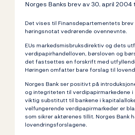
Norges Banks brev av 30. april 2004 
Det vises til Finansdepartementets brev 
høringsnotat vedrørende ovennevnte.
EUs markedsmisbruksdirektiv og dets ut
verdipapirhandelloven, børsloven og børsfo
det fastsettes en forskrift med utfyllende
Høringen omfatter bare forslag til lovend
Norges Bank ser positivt på introduksjonen
og integriteten til verdipapirmarkedene
viktig substitutt til bankene i kapitalallo
velfungerende verdipapirmarkeder er bla
som sikrer aktørenes tillit. Norges Bank ha
lovendringsforslagene.