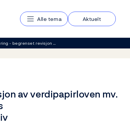
Hovedmeny
Alle tema
Aktuelt
ring - begrenset revisjon …
sjon av verdipapirloven mv.
s
iv