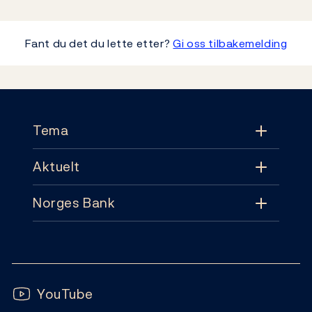
Fant du det du lette etter?
Gi oss tilbakemelding
Footer
Tema
Aktuelt
Tema
Norges Bank
Aktuelt
Pengepolitikk
Kontakt
Nyheter
Finansiell stabilitet
Følg oss:
Abonnement
Publikasjoner
YouTube
Sedler og mynter