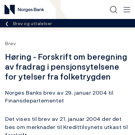
Norges Bank
Her er du nå:
Brev og uttalelser
Brev
Høring - Forskrift om beregning
av fradrag i pensjonsytelsene
for ytelser fra folketrygden
Norges Banks brev av 29. januar 2004 til
Finansdepartementet
Det vises til brev av 21. januar 2004 der det
bes om merknader til Kredittilsynets utkast til