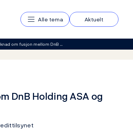
Hovedmeny
Alle tema
Aktuelt
knad om fusjon mellom DnB …
om DnB Holding ASA og
edittilsynet