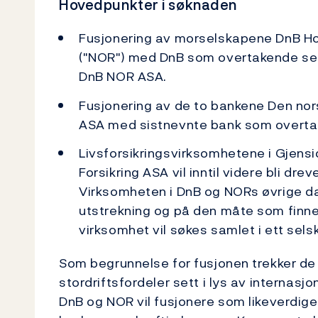
Hovedpunkter i søknaden
Fusjonering av morselskapene DnB Ho
("NOR") med DnB som overtakende sel
DnB NOR ASA.
Fusjonering av de to bankene Den no
ASA med sistnevnte bank som overta
Livsforsikringsvirksomhetene i Gjensi
Forsikring ASA vil inntil videre bli dre
Virksomheten i DnB og NORs øvrige d
utstrekning og på den måte som finnes
virksomhet vil søkes samlet i ett sels
Som begrunnelse for fusjonen trekker d
stordriftsfordeler sett i lys av internas
DnB og NOR vil fusjonere som likeverdige 