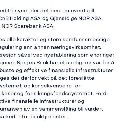
Kredittilsynet der det bes om eventuell
 DnB Holding ASA og Gjensidige NOR ASA,
e NOR Sparebank ASA.
esielle karakter og store samfunnsmessige
regulering enn annen næringsvirksomhet.
sesjon såvel ved nyetablering som endringer
usjoner. Norges Bank har et særlig ansvar for å
obuste og effektive finansielle infrastrukturer
ges det derfor vekt på det foreslåtte
gssystemet, og konsekvensene for
kriser og for sikringsfondssystemet. Fordi
tive finansielle infrastrukturer og
kurransen av en sammenslåing bli vurdert.
arkeder for banktjenester.