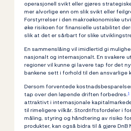
operasjonell svikt eller gjøres strategis
mer alvorlige enn om slik svikt eller feil
Forstyrrelser i den makroøkonomiske utvi
øke risikoen for finansielle ustabilitet 
slik at det er sårbart for slike utviklingstr
En sammenslåing vil imidlertid gi mulighe
nasjonalt og internasjonalt. En svakere ut
regioner vil kunne gi lavere tap for det
bankene sett i forhold til den ansvarlige 
Dersom forventede kostnadsbesparelser bl
tap over den løpende driften forbedres.
1
attraktivt i internasjonale kapitalmarkede
til rimeligere vilkår. Stordriftsfordeler i
måling, styring og håndtering av risiko f
produkter, kan også bidra til å gjøre DnB N