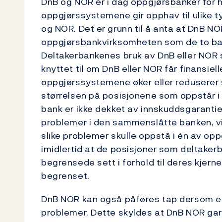
DnB og NOR er i dag oppgjørsbanker for 
oppgjørssystemene gir opphav til ulike t
og NOR. Det er grunn til å anta at DnB N
oppgjørsbankvirksomheten som de to bank
Deltakerbankenes bruk av DnB eller NOR s
knyttet til om DnB eller NOR får finansie
oppgjørssystemene øker eller reduserer 
størrelsen på posisjonene som oppstår i
bank er ikke dekket av innskuddsgarantie
problemer i den sammenslåtte banken, vi
slike problemer skulle oppstå i én av op
imidlertid at de posisjoner som deltaker
begrensede sett i forhold til deres kjerne
begrenset.
DnB NOR kan også påføres tap dersom en 
problemer. Dette skyldes at DnB NOR gara