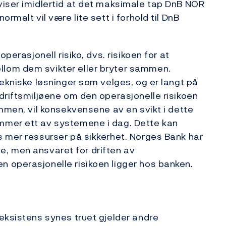
viser imidlertid at det maksimale tap DnB NOR
rmalt vil være lite sett i forhold til DnB
perasjonell risiko, dvs. risikoen for at
lom dem svikter eller bryter sammen.
tekniske løsninger som velges, og er langt på
driftsmiljøene om den operasjonelle risikoen
ammen, vil konsekvensene av en svikt i dette
mmer ett av systemene i dag. Dette kan
s mer ressurser på sikkerhet. Norges Bank har
lse, men ansvaret for driften av
 operasjonelle risikoen ligger hos banken.
eksistens synes truet gjelder andre