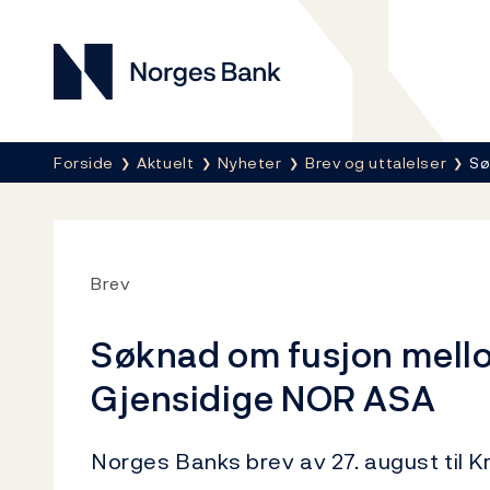
Norges Bank
Her er du nå:
Forside
Aktuelt
Nyheter
Brev og uttalelser
Sø
Brev
Søknad om fusjon mell
Gjensidige NOR ASA
Norges Banks brev av 27. august til Kr