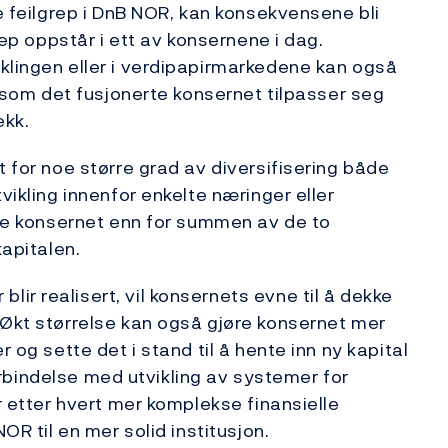
ke feilgrep i DnB NOR, kan konsekvensene bli
grep oppstår i ett av konsernene i dag.
klingen eller i verdipapirmarkedene kan også
dersom det fusjonerte konsernet tilpasser seg
ekk.
t for noe større grad av diversifisering både
vikling innenfor enkelte næringer eller
 nye konsernet enn for summen av de to
kapitalen.
ir realisert, vil konsernets evne til å dekke
Økt størrelse kan også gjøre konsernet mer
r og sette det i stand til å hente inn ny kapital
 forbindelse med utvikling av systemer for
or etter hvert mer komplekse finansielle
OR til en mer solid institusjon.