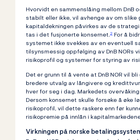
Hvorvidt en sammenslåing mellom DnB og 
stabilt eller ikke, vil avhenge av om slike
kapitaldekningen påvirkes av de strategis
tas i det fusjonerte konsernet.
For å bidr
2
systemet ikke svekkes av en eventuell s
tilsynsmessig oppfølging av DnB NORs vir
risikoprofil og systemer for styring av risi
Det er grunn til å vente at DnB NOR vil b
bredere utvalg av långivere og kredittvu
hver for seg i dag. Markedets overvåking
Dersom konsernet skulle forsøke å øke l
risikoprofil, vil dette raskere enn før ku
risikopremie på innlån i kapitalmarkedene
Virkningen på norske betalingssyste