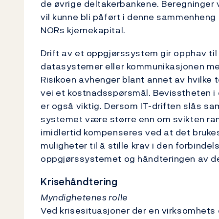
de øvrige deltakerbankene. Beregninger 
vil kunne bli påført i denne sammenheng no
NORs kjernekapital.
Drift av et oppgjørssystem gir opphav til o
datasystemer eller kommunikasjonen mel
Risikoen avhenger blant annet av hvilke 
vei et kostnadsspørsmål. Bevisstheten i 
er også viktig. Dersom IT-driften slås s
systemet være større enn om svikten ra
imidlertid kompenseres ved at det bruke
muligheter til å stille krav i den forbinde
oppgjørssystemet og håndteringen av den
Krisehåndtering
Myndighetenes rolle
Ved krisesituasjoner der en virksomhets 