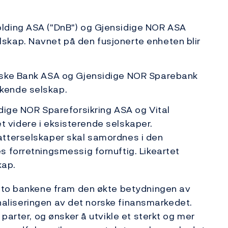
lding ASA ("DnB") og Gjensidige NOR ASA
skap. Navnet på den fusjonerte enheten blir
rske Bank ASA og Gjensidige NOR Sparebank
kende selskap.
dige NOR Spareforsikring ASA og Vital
vet videre i eksisterende selskaper.
atterselskaper skal samordnes i den
 forretningsmessig fornuftig. Likeartet
kap.
e to bankene fram den økte betydningen av
jonaliseringen av det norske finansmarkedet.
parter, og ønsker å utvikle et sterkt og mer