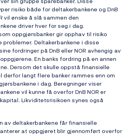
hver sin gruppe sparebanker. Disse
yper risiko både for deltakerbankene og DnB
OR vil ønske å slå sammen den
ene driver hver for seg i dag.
om oppgjørsbanker gir opphav til risiko
lle problemer. Deltakerbankene i disse
sine fordringer på DnB eller NOR avhengig av
 oppgjørene. En banks fordring på en annen
ne. Dersom det skulle oppstå finansielle
l derfor langt flere banker rammes enn om
pgjørsbankene i dag. Beregninger viser
bankene vil kunne få overfor DnB NOR er
kapital. Likviditetsrisikoen synes også
av deltakerbankene får finansielle
nterer at oppgjøret blir gjennomført overfor