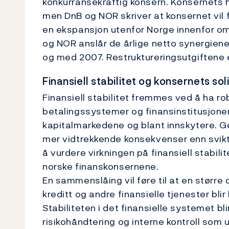
konkurransekraftig konsern. Konsernets 
men DnB og NOR skriver at konsernet vil 
en ekspansjon utenfor Norge innenfor omr
og NOR anslår de årlige netto synergiene 
og med 2007. Restruktureringsutgiftene e
Finansiell stabilitet og konsernets sol
Finansiell stabilitet fremmes ved å ha r
betalingssystemer og finansinstitusjoner 
kapitalmarkedene og blant innskytere. Gen
mer vidtrekkende konsekvenser enn svikt i
å vurdere virkningen på finansiell stabil
norske finanskonsernene.
En sammenslåing vil føre til at en større 
kreditt og andre finansielle tjenester blir
Stabiliteten i det finansielle systemet b
risikohåndtering og interne kontroll som