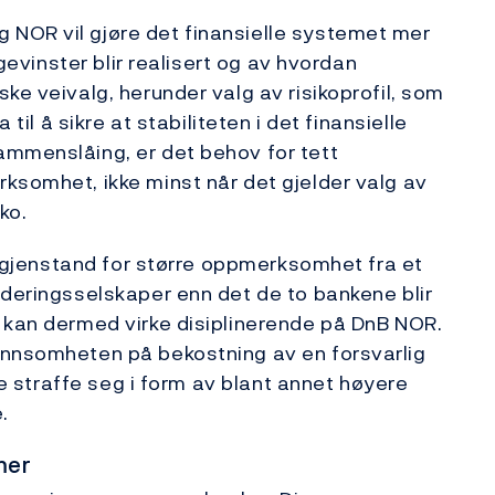
NOR vil gjøre det finansielle systemet mer
 gevinster blir realisert og av hvordan
ke veivalg, herunder valg av risikoprofil, som
a til å sikre at stabiliteten i det finansielle
ammenslåing, er det behov for tett
ksomhet, ikke minst når det gjelder valg av
ko.
li gjenstand for større oppmerksomhet fra et
rderingsselskaper enn det de to bankene blir
 kan dermed virke disiplinerende på DnB NOR.
ønnsomheten på bekostning av en forsvarlig
nne straffe seg i form av blant annet høyere
.
mer