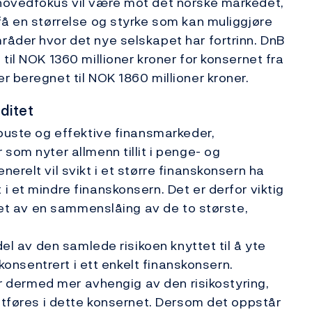
hovedfokus vil være mot det norske markedet,
få en størrelse og styrke som kan muliggjøre
åder hvor det nye selskapet har fortrinn. DnB
til NOK 1360 millioner kroner for konsernet fra
r beregnet til NOK 1860 millioner kroner.
iditet
obuste og effektive finansmarkeder,
som nyter allmenn tillit i penge- og
erelt vil svikt i et større finanskonsern ha
 et mindre finanskonsern. Det er derfor viktig
itet av en sammenslåing av de to største,
del av den samlede risikoen knyttet til å yte
 konsentrert i ett enkelt finanskonsern.
lir dermed mer avhengig av den risikostyring,
 utføres i dette konsernet. Dersom det oppstår