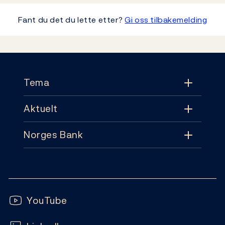
Fant du det du lette etter?
Gi oss tilbakemelding
Footer
Tema
Aktuelt
Tema
Norges Bank
Aktuelt
Pengepolitikk
Kontakt
Nyheter
Finansiell stabilitet
Følg oss:
Abonnement
Publikasjoner
YouTube
Sedler og mynter