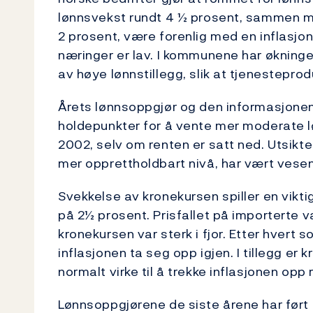
lønnsvekst rundt 4 ½ prosent, sammen m
2 prosent, være forenlig med en inflasj
næringer er lav. I kommunene har økningen
av høye lønnstillegg, slik at tjenestepro
Årets lønnsoppgjør og den informasjonen v
holdepunkter for å vente mer moderate lø
2002, selv om renten er satt ned. Utsikte
mer opprettholdbart nivå, har vært vesent
Svekkelse av kronekursen spiller en viktig
på 2½ prosent. Prisfallet på importerte va
kronekursen var sterk i fjor. Etter hvert 
inflasjonen ta seg opp igjen. I tillegg er 
normalt virke til å trekke inflasjonen opp
Lønnsoppgjørene de siste årene har ført t