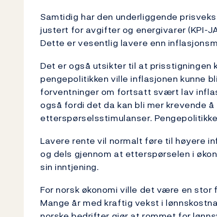
Samtidig har den underliggende prisvekste
justert for avgifter og energivarer (KPI-J
Dette er vesentlig lavere enn inflasjonsm
Det er også utsikter til at prisstigningen 
pengepolitikken ville inflasjonen kunne bli 
forventninger om fortsatt svært lav inflas
også fordi det da kan bli mer krevende å
etterspørselsstimulanser. Pengepolitikk
Lavere rente vil normalt føre til høyere 
og dels gjennom at etterspørselen i økon
sin inntjening.
For norsk økonomi ville det være en stor 
Mange år med kraftig vekst i lønnskostna
norske bedrifter gjør at rommet for lønns