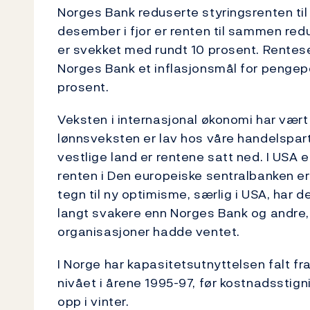
Norges Bank reduserte styringsrenten til 
desember i fjor er renten til sammen re
er svekket med rundt 10 prosent. Rentese
Norges Bank et inflasjonsmål for pengepol
prosent.
Veksten i internasjonal økonomi har vært 
lønnsveksten er lav hos våre handelspartn
vestlige land er rentene satt ned. I USA 
renten i Den europeiske sentralbanken er
tegn til ny optimisme, særlig i USA, har 
langt svakere enn Norges Bank og andre,
organisasjoner hadde ventet.
I Norge har kapasitetsutnyttelsen falt fr
nivået i årene 1995-97, før kostnadsstig
opp i vinter.