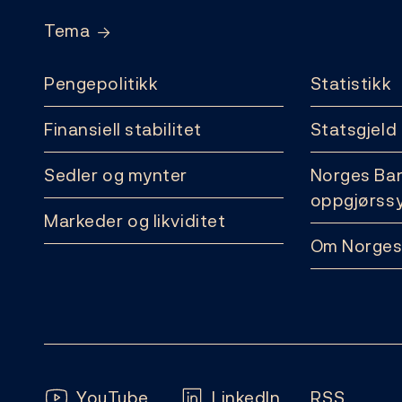
Tema
Pengepolitikk
Statistikk
Finansiell stabilitet
Statsgjeld
Sedler og mynter
Norges Ba
oppgjørss
Markeder og likviditet
Om Norges
Følg oss:
YouTube
LinkedIn
RSS