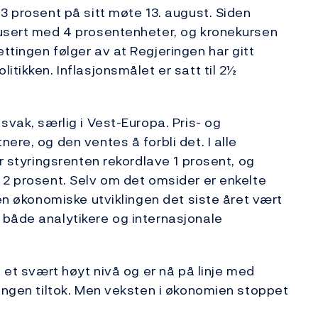
3 prosent på sitt møte 13. august. Siden
dusert med 4 prosentenheter, og kronekursen
ttingen følger av at Regjeringen har gitt
itikken. Inflasjonsmålet er satt til 2½
svak, særlig i Vest-Europa. Pris- og
ere, og den ventes å forbli det. I alle
er styringsrenten rekordlave 1 prosent, og
 2 prosent. Selv om det omsider er enkelte
den økonomiske utviklingen det siste året vært
 både analytikere og internasjonale
a et svært høyt nivå og er nå på linje med
ningen tiltok. Men veksten i økonomien stoppet