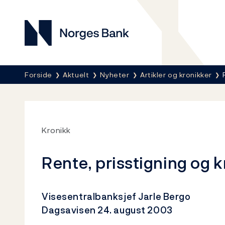
Norges Bank
Her er du nå:
Forside
Aktuelt
Nyheter
Artikler og kronikker
Kronikk
Rente, prisstigning og 
Visesentralbanksjef Jarle Bergo
Dagsavisen 24. august 2003