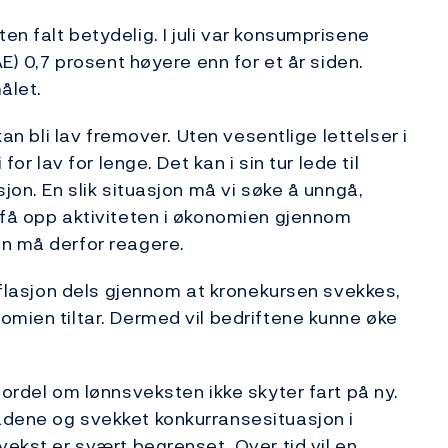
n falt betydelig. I juli var konsumprisene
AE) 0,7 prosent høyere enn for et år siden.
ålet.
kan bli lav fremover. Uten vesentlige lettelser i
for lav for lenge. Det kan i sin tur lede til
jon. En slik situasjon må vi søke å unngå,
 få opp aktiviteten i økonomien gjennom
en må derfor reagere.
inflasjon dels gjennom at kronekursen svekkes,
omien tiltar. Dermed vil bedriftene kunne øke
fordel om lønnsveksten ikke skyter fart på ny.
dene og svekket konkurranse­situasjon i
vekst er svært begrenset. Over tid vil en