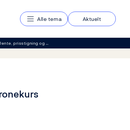
Hovedmeny
Alle tema
Aktuelt
Rente, prisstigning og …
kronekurs