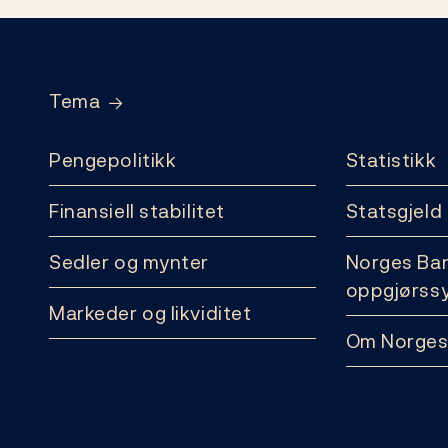
Footer
Tema
Pengepolitikk
Statistikk
Finansiell stabilitet
Statsgjeld
Sedler og mynter
Norges Ba
oppgjørss
Markeder og likviditet
Om Norges