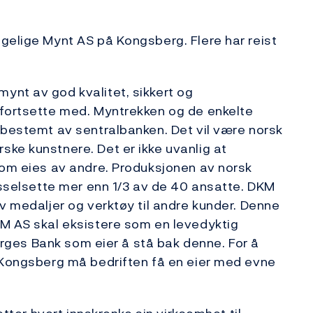
gelige Mynt AS på Kongsberg. Flere har reist
ynt av god kvalitet, sikkert og
 fortsette med. Myntrekken og de enkelte
 bestemt av sentralbanken. Det vil være norsk
ke kunstnere. Det er ikke uvanlig at
som eies av andre. Produksjonen av norsk
sysselsette mer enn 1/3 av de 40 ansatte. DKM
v medaljer og verktøy til andre kunder. Denne
KM AS skal eksistere som en levedyktig
Norges Bank som eier å stå bak denne. For å
å Kongsberg må bedriften få en eier med evne