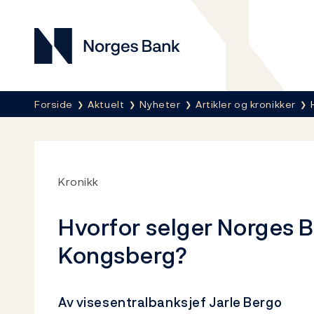
Norges Bank
Her er du nå:
Forside
Aktuelt
Nyheter
Artikler og kronikker
Kronikk
Hvorfor selger Norges 
Kongsberg?
Av visesentralbanksjef Jarle Bergo