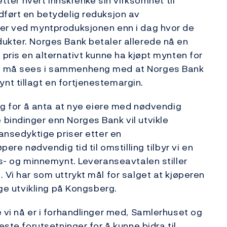
etter hvert innskrenke sin virksomhet til
dført en betydelig reduksjon av
der ved myntproduksjonen enn i dag hvor de
ukter. Norges Bank betaler allerede nå en
 pris en alternativt kunne ha kjøpt mynten for
en må sees i sammenheng med at Norges Bank
nt tillagt en fortjenestemargin.
lag for å anta at nye eiere med nødvendig
bindinger enn Norges Bank vil utvikle
ransedyktige priser etter en
pere nødvendig tid til omstilling tilbyr vi en
ns- og minnemynt. Leveranseavtalen stiller
 Vi har som uttrykt mål for salget at kjøperen
ige utvikling på Kongsberg.
 vi nå er i forhandlinger med, Samlerhuset og
este forutsetninger for å kunne bidra til