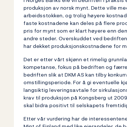
I Norges Banks eie vil bedriften i praksis 
produksjon av norsk mynt. Dette ville me
arbeidsstokken, og trolig høyere kostna
faste kostnadene kan deles på flere prod
pris for mynt som er klart høyere enn den
andre steder. Overskuddet ved bedrift
har dekket produksjonskostnadene for my
Det er etter vårt skjønn et rimelig grunn
kompetanse, fokus på bedriften og færre 
bedriften slik at DKM AS kan tilby konkur
omstillingsperiode. For å gi eventuelle kjø
langsiktig leveringsavtale for sirkulasjo
krav til produksjon på Kongsberg ut 2009.
skal bidra positivt til selskapets fremtid
Etter vår vurdering har de interessentene
Mint of Finland med like eierandeler, de b