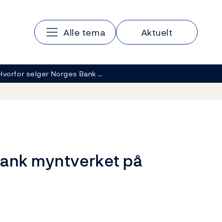
Hovedmeny
Alle tema
Aktuelt
Hvorfor selger Norges Bank …
Bank myntverket på