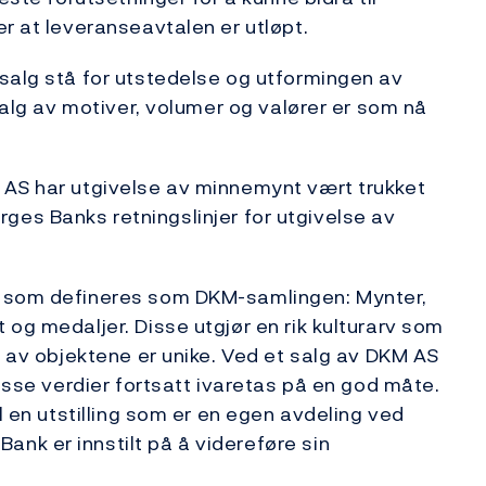
r at leveranseavtalen er utløpt.
salg stå for utstedelse og utformingen av
 valg av motiver, volumer og valører er som nå
 AS har utgivelse av minnemynt vært trukket
Norges Banks retningslinjer for utgivelse av
r som defineres som DKM-samlingen: Mynter,
og medaljer. Disse utgjør en rik kulturarv som
e av objektene er unike. Ved et salg av DKM AS
disse verdier fortsatt ivaretas på en god måte.
l en utstilling som er en egen avdeling ved
nk er innstilt på å videreføre sin