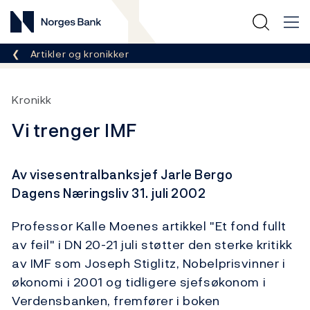
Norges Bank
Her er du nå:
Artikler og kronikker
Kronikk
Vi trenger IMF
Av visesentralbanksjef Jarle Bergo
Dagens Næringsliv 31. juli 2002
Professor Kalle Moenes artikkel "Et fond fullt
av feil" i DN 20-21 juli støtter den sterke kritikk
av IMF som Joseph Stiglitz, Nobelprisvinner i
økonomi i 2001 og tidligere sjefsøkonom i
Verdensbanken, fremfører i boken