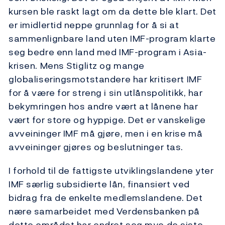
kursen ble raskt lagt om da dette ble klart. Det
er imidlertid neppe grunnlag for å si at
sammenlignbare land uten IMF-program klarte
seg bedre enn land med IMF-program i Asia-
krisen. Mens Stiglitz og mange
globaliseringsmotstandere har kritisert IMF
for å være for streng i sin utlånspolitikk, har
bekymringen hos andre vært at lånene har
vært for store og hyppige. Det er vanskelige
avveininger IMF må gjøre, men i en krise må
avveininger gjøres og beslutninger tas.
I forhold til de fattigste utviklingslandene yter
IMF særlig subsidierte lån, finansiert ved
bidrag fra de enkelte medlemslandene. Det
nære samarbeidet med Verdensbanken på
dette området har endret seg mye de siste