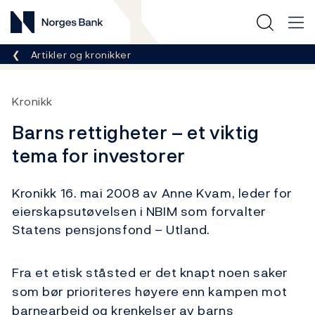
Norges Bank
Her er du nå:
Artikler og kronikker
Kronikk
Barns rettigheter – et viktig
tema for investorer
Kronikk 16. mai 2008 av Anne Kvam, leder for
eierskapsutøvelsen i NBIM som forvalter
Statens pensjonsfond – Utland.
Fra et etisk ståsted er det knapt noen saker
som bør prioriteres høyere enn kampen mot
barnearbeid og krenkelser av barns