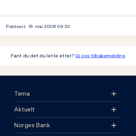
Publisert
16. mai 2008
09:30
Fant du det du lette etter?
Gi oss tilbakemelding
Footer
Tema
Aktuelt
Tema
Norges Bank
Aktuelt
Pengepolitikk