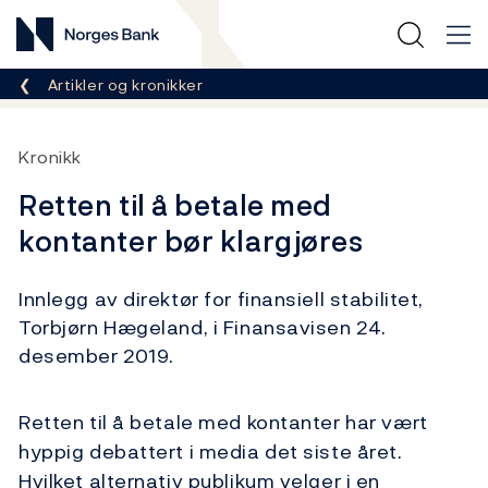
Norges Bank
Her er du nå:
Artikler og kronikker
Kronikk
Retten til å betale med
kontanter bør klargjøres
Innlegg av direktør for finansiell stabilitet,
Torbjørn Hægeland, i Finansavisen 24.
desember 2019.
Retten til å betale med kontanter har vært
hyppig debattert i media det siste året.
Hvilket alternativ publikum velger i en