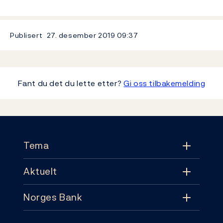
Publisert
27. desember 2019
09:37
Fant du det du lette etter?
Gi oss tilbakemelding
Footer
Tema
Aktuelt
Tema
Norges Bank
Aktuelt
Pengepolitikk