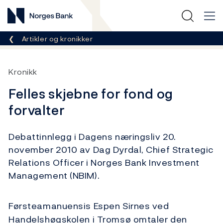
Norges Bank
Her er du nå:
Artikler og kronikker
Kronikk
Felles skjebne for fond og
forvalter
Debattinnlegg i Dagens næringsliv 20.
november 2010 av Dag Dyrdal, Chief Strategic
Relations Officer i Norges Bank Investment
Management (NBIM).
Førsteamanuensis Espen Sirnes ved
Handelshøgskolen i Tromsø omtaler den