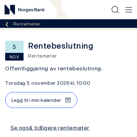
Norges Bank
Her er du nå:
Rentemøter
Rentebeslutning
5
Rentemøter
NOV
Offentliggjøring av rentebeslutning.
torsdag 5. november 2026 kl. 10:00
Legg til i min kalender
Se også tidligere rentemøter