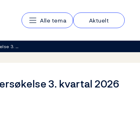
Hovedmeny
Alle tema
Aktuelt
lse 3. …
rsøkelse 3. kvartal 2026