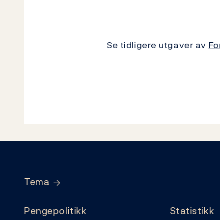
Se tidligere utgaver av
Fo
Footer
Tema
Pengepolitikk
Statistikk