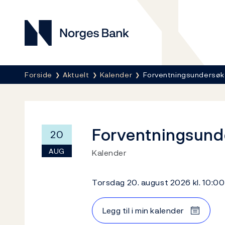
Norges Bank
Her er du nå:
Forside
Aktuelt
Kalender
Forventningsundersøke
Forventningsunde
20
AUG
Kalender
torsdag 20. august 2026 kl. 10:00
Legg til i min kalender