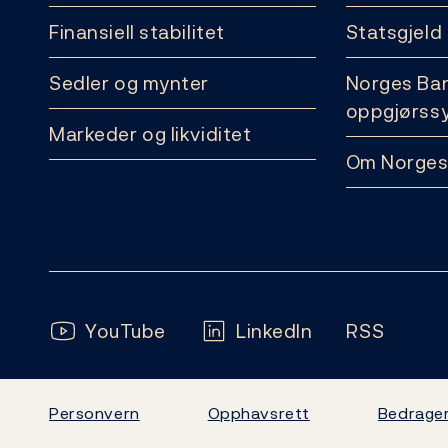
Finansiell stabilitet
Statsgjeld
Sedler og mynter
Norges Ba
oppgjørss
Markeder og likviditet
Om Norges
Følg oss:
YouTube
LinkedIn
RSS
Personvern
Opphavsrett
Bedrager