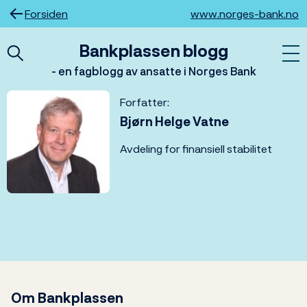
Hopp
Forsiden
www.norges-bank.no
til
innhold
Bankplassen blogg
- en fagblogg av ansatte i Norges Bank
Forfatter:
Bjørn Helge Vatne
Avdeling for finansiell stabilitet
Om Bankplassen