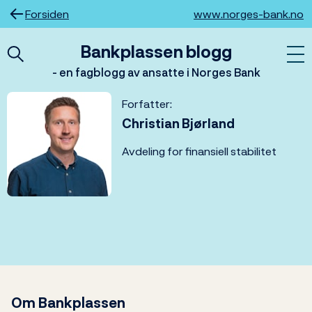
Hopp
Forsiden
www.norges-bank.no
til
innhold
Bankplassen blogg
- en fagblogg av ansatte i Norges Bank
Forfatter:
Christian Bjørland
Avdeling for finansiell stabilitet
Om Bankplassen