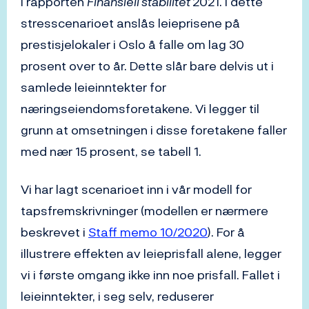
i rapporten
Finansiell stabilitet
2021. I dette
stresscenarioet anslås leieprisene på
prestisjelokaler i Oslo å falle om lag 30
prosent over to år. Dette slår bare delvis ut i
samlede leieinntekter for
næringseiendomsforetakene. Vi legger til
grunn at omsetningen i disse foretakene faller
med nær 15 prosent, se tabell 1.
Vi har lagt scenarioet inn i vår modell for
tapsfremskrivninger (modellen er nærmere
beskrevet i
Staff memo 10/2020
). For å
illustrere effekten av leieprisfall alene, legger
vi i første omgang ikke inn noe prisfall. Fallet i
leieinntekter, i seg selv, reduserer