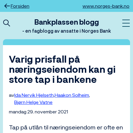
Hopp
Forsiden
www.norges-bank.no
til
innhold
Bankplassen blogg
- en fagblogg av ansatte i Norges Bank
Varig prisfall på
næringseiendom kan gi
store tap i bankene
av
Ida Nervik Hjelseth
Haakon Solheim
Bjørn Helge Vatne
mandag 29. november 2021
Tap på utlån til næringseiendom er ofte en