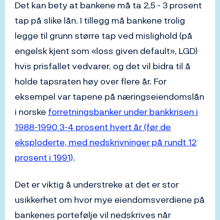
Det kan bety at bankene må ta 2,5 - 3 prosent
tap på slike lån. I tillegg må bankene trolig
legge til grunn større tap ved mislighold (på
engelsk kjent som «loss given default», LGD)
hvis prisfallet vedvarer, og det vil bidra til å
holde tapsraten høy over flere år. For
eksempel var tapene på næringseiendomslån
i norske
forretningsbanker under bankkrisen i
1988-1990 3-4 prosent hvert år (før de
eksploderte, med nedskrivninger på rundt 12
prosent i 1991)
.
Det er viktig å understreke at det er stor
usikkerhet om hvor mye eiendomsverdiene på
bankenes portefølje vil nedskrives når