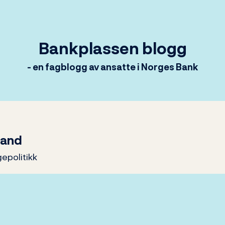
Bankplassen blogg
- en fagblogg av ansatte i Norges Bank
land
epolitikk