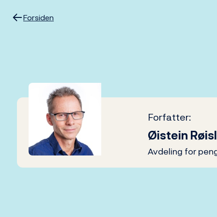
Hopp
til
Forsiden
innhold
Forfatter:
Øistein Røis
Avdeling for peng