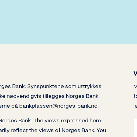
V
orges Bank. Synspunktene som uttrykkes
M
kke nødvendigvis tillegges Norges Bank.
f
 gjerne på bankplassen@norges-bank.no.
l
 Norges Bank. The views expressed here
rily reflect the views of Norges Bank. You