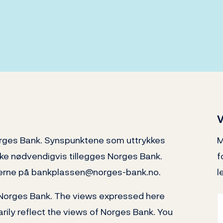
V
orges Bank. Synspunktene som uttrykkes
M
kke nødvendigvis tillegges Norges Bank.
f
 gjerne på bankplassen@norges-bank.no.
l
 Norges Bank. The views expressed here
rily reflect the views of Norges Bank. You