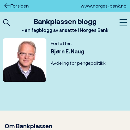
Hopp
Forsiden
www.norges-bank.no
til
innhold
Bankplassen blogg
- en fagblogg av ansatte i Norges Bank
Forfatter:
Bjørn E. Naug
Avdeling for pengepolitikk
Om Bankplassen