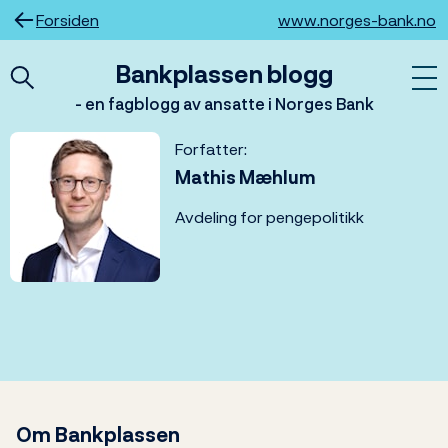
Hopp
Forsiden
www.norges-bank.no
til
innhold
Bankplassen blogg
- en fagblogg av ansatte i Norges Bank
Forfatter:
Mathis Mæhlum
Avdeling for pengepolitikk
Om Bankplassen