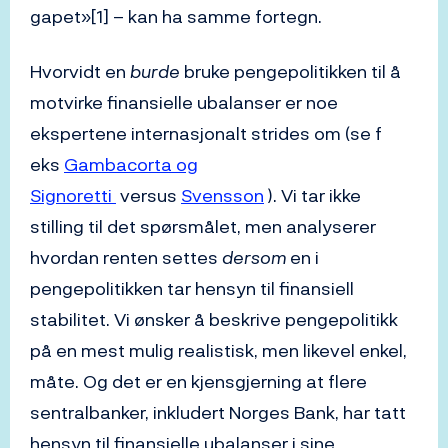
gapet»[1] – kan ha samme fortegn.
Hvorvidt en
burde
bruke pengepolitikken til å
motvirke finansielle ubalanser er noe
ekspertene internasjonalt strides om (se f
eks
Gambacorta og
Signoretti
versus
Svensson
). Vi tar ikke
stilling til det spørsmålet, men analyserer
hvordan renten settes
dersom
en i
pengepolitikken tar hensyn til finansiell
stabilitet. Vi ønsker å beskrive pengepolitikk
på en mest mulig realistisk, men likevel enkel,
måte. Og det er en kjensgjerning at flere
sentralbanker, inkludert Norges Bank, har tatt
hensyn til finansielle ubalanser i sine