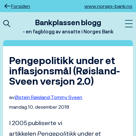
Hopp
Forsiden
www.norges-bank.no
til
innhold
Bankplassen blogg
- en fagblogg av ansatte i Norges Bank
Pengepolitikk under et
inflasjonsmål (Røisland-
Sveen versjon 2.0)
av
Øistein Røisland
Tommy Sveen
mandag 10. desember 2018
I 2005 publiserte vi
artikkelen
Pengepolitikk under et