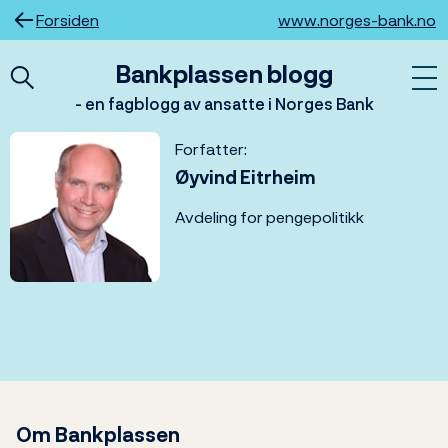
Hopp
Forsiden
www.norges-bank.no
til
innhold
Bankplassen blogg
- en fagblogg av ansatte i Norges Bank
Forfatter:
Øyvind Eitrheim
Avdeling for pengepolitikk
Om Bankplassen