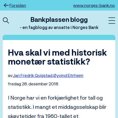
Hopp
Forsiden
www.norges-bank.no
til
innhold
Bankplassen blogg
- en fagblogg av ansatte i Norges Bank
Hva skal vi med historisk
monetær statistikk?
av
Jan Fredrik Qvigstad
Øyvind Eitrheim
fredag 28. desember 2018
I Norge har vi en forkjærlighet for tall og
statistikk. I mangt et middagsselskap blir
skøytetider fra 1960-tallet et