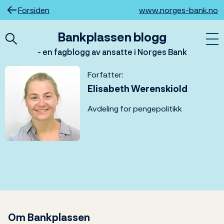
Hopp
Forsiden
www.norges-bank.no
til
innhold
Bankplassen blogg
- en fagblogg av ansatte i Norges Bank
Forfatter:
Elisabeth Werenskiold
Avdeling for pengepolitikk
Om Bankplassen