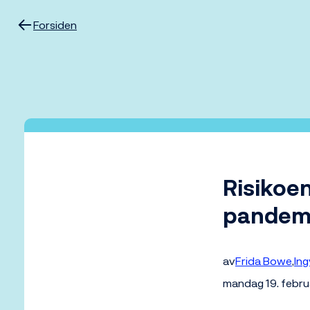
Hopp
til
Forsiden
innhold
Risikoen
pandem
av
Frida Bowe
Ing
mandag 19. febr