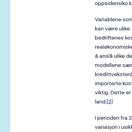
oppsiderisiko kn
Variablene som 
kan være ulike.
bedriftenes kos
realøkonomiske 
å anslå ulike de
modellene særl
kredittveksten)
importerte kost
viktig. Dette e
land.
[2]
I perioden fra 2
variasjon i usi