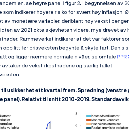
andemien, se høyre panel i figur 2. I begynnelsen av 
 som indikerer høyere risiko for svært høy inflasjon. Ø
et av monetære variabler, deriblant høy vekst i pen
idten av 2021 økte skjevheten videre, mye drevet av h
stnader. Rammeverket indikerer at det var faktorer so
 opp litt før prisveksten begynte å skyte fart. Den sis
att og ligger nærmere normale nivåer, se omtale
PPR 
 avtakende vekst i kostnadene og særlig fallet i
eksten.
g til usikkerhet ett kvartal frem. Spredning (venstre
e panel). Relativt til snitt 2010-2019. Standardavvik