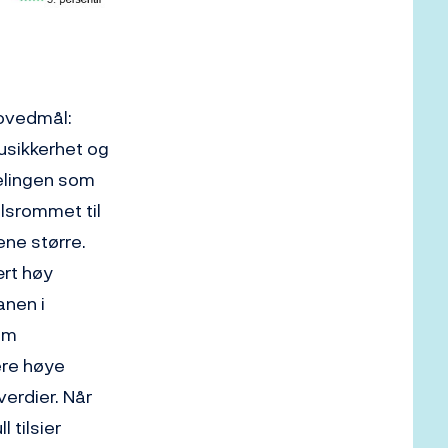
hovedmål:
 usikkerhet og
delingen som
llsrommet til
ene større.
ært høy
anen i
om
ere høye
erdier. Når
 tilsier