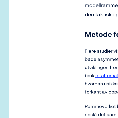
modellrammeve
den faktiske p
Metode fo
Flere studier v
både asymmetri
utviklingen fre
bruk
et altern
hvordan usikker
forkant av opp
Rammeverket 
anslå det saml