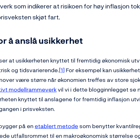
rk som indikerer at risikoen for høy inflasjon to
risveksten skjøt fart.
r å anslå usikkerhet
iser at usikkerheten knyttet til fremtidig økonomisk ut
sk og tidsvarierende.
[1]
For eksempel kan usikkerhet
mover være større når økonomien treffes av store sjokk
ativt modellrammeverk
vil vi i dette blogginnlegget s
heten knyttet til anslagene for fremtidig inflasjon utvi
gangen i prisveksten.
bygger på en
etablert metode
som benytter kvantilreg
ede utfallsrommet til en makroøkonomisk størrelse og 