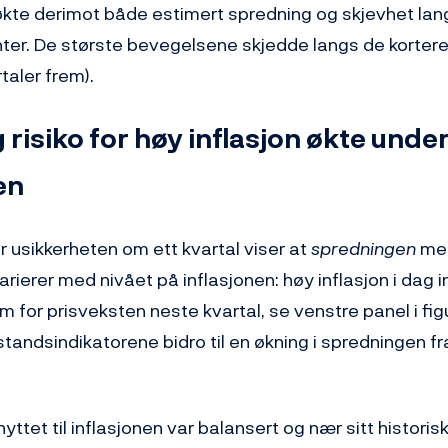
 økte derimot både estimert spredning og skjevhet lan
ter. De største bevegelsene skjedde langs de korter
rtaler frem).
 risiko for høy inflasjon økte unde
en
r usikkerheten om ett kvartal viser at
spredningen
mel
rierer med nivået på inflasjonen: høy inflasjon i dag i
om for prisveksten neste kvartal, se venstre panel i fig
ostandsindikatorene bidro til en økning i spredningen f
yttet til inflasjonen var balansert og nær sitt historisk