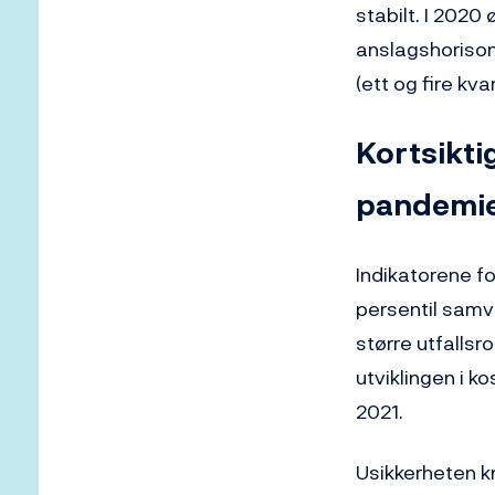
stabilt. I 2020
anslagshorison
(ett og fire kva
Kortsiktig
pandemi
Indikatorene fo
persentil samva
større utfallsr
utviklingen i k
2021.
Usikkerheten kn