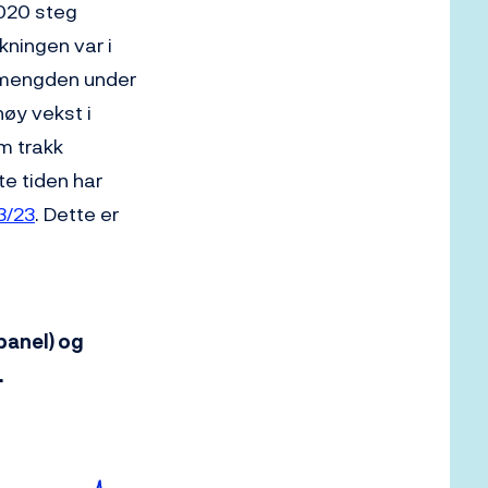
2020 steg
kningen var i
gemengden under
øy vekst i
m trakk
te tiden har
3/23
. Dette er
 panel) og
.