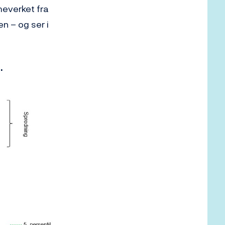
meverket fra
n – og ser i
.