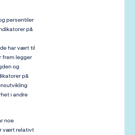
og persentiler
indikatorer på
de har vært til
er frem legger
ngden og
dikatorer på
onsutvikling
rhet i andre
ar noe
r vært relativt