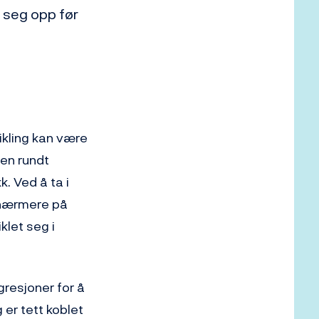
k seg opp før
vikling kan være
en rundt
. Ved å ta i
e nærmere på
klet seg i
resjoner for å
er tett koblet