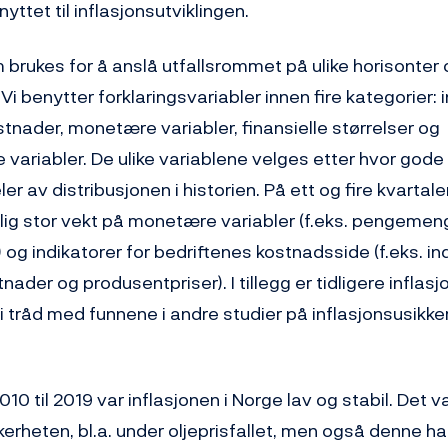
yttet til inflasjonsutviklingen.
brukes for å anslå utfallsrommet på ulike horisonter 
 Vi benytter forklaringsvariabler innen fire kategorier: 
tnader, monetære variabler, finansielle størrelser og
variabler. De ulike variablene velges etter hvor gode 
ler av distribusjonen i historien. På ett og fire kvartal
ig stor vekt på monetære variabler (f.eks. pengeme
 og indikatorer for bedriftenes kostnadsside (f.eks. in
nader og produsentpriser). I tillegg er tidligere inflasj
r i tråd med funnene i andre studier på inflasjonsusikke
010 til 2019 var inflasjonen i Norge lav og stabil. Det v
kkerheten, bl.a. under oljeprisfallet, men også denne ha