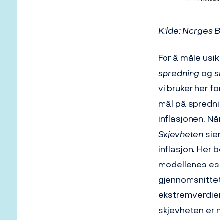
Kilde: Norges 
For å måle usik
spredning
og
s
vi bruker her f
mål på sprednin
inflasjonen. N
Skjevheten
sie
inflasjon. Her
modellenes est
gjennomsnittet
ekstremverdier
skjevheten er næ