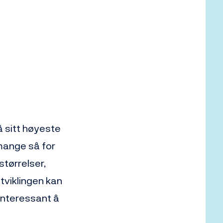
å sitt høyeste
mange så for
tørrelser,
tviklingen kan
interessant å