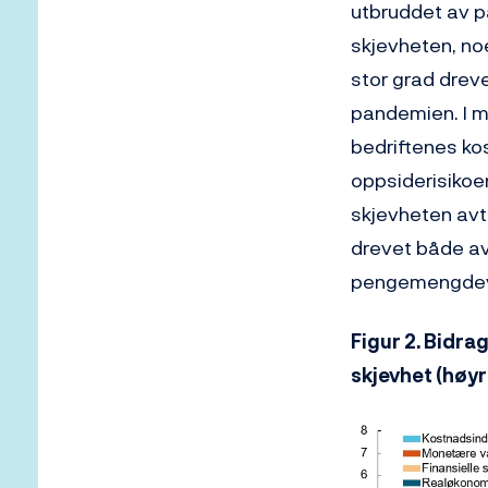
utbruddet av p
skjevheten, noe
stor grad drev
pandemien. I m
bedriftenes ko
oppsiderisikoen
skjevheten avt
drevet både av
pengemengdev
Figur 2. Bidra
skjevhet (høyr