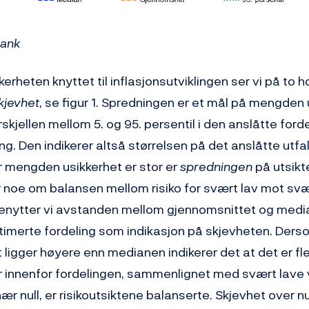
Bank
kerheten knyttet til inflasjonsutviklingen ser vi på to 
kjevhet
, se figur 1. Spredningen er et mål på mengden
orskjellen mellom 5. og 95. persentil i den anslåtte for
g. Den indikerer altså størrelsen på det anslåtte utfa
år mengden usikkerhet er stor er
spredningen
på utsikt
r noe om balansen mellom risiko for svært lav mot sv
 benytter vi avstanden mellom gjennomsnittet og medi
imerte fordeling som indikasjon på skjevheten. Ders
 ligger høyere enn medianen indikerer det at det er fl
 innenfor fordelingen, sammenlignet med svært lave v
r null, er risikoutsiktene balanserte. Skjevhet over null