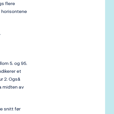
gs flere
e horisontene
r
lom 5. og 95.
ndikerer et
ur 2. Også
ra midten av
e snitt før