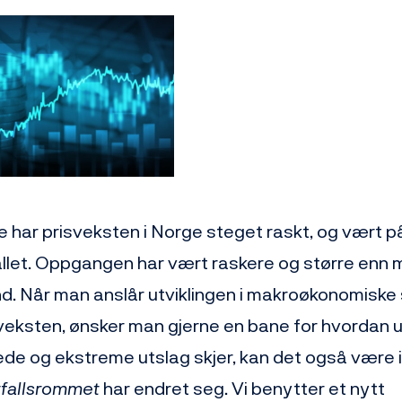
e har prisveksten i Norge steget raskt, og vært p
llet. Oppgangen har vært raskere og større enn 
d. Når man anslår utviklingen i makroøkonomiske s
sveksten, ønsker man gjerne en bane for hvordan u
tede og ekstreme utslag skjer, kan det også være 
tfallsrommet
har endret seg. Vi benytter et nytt