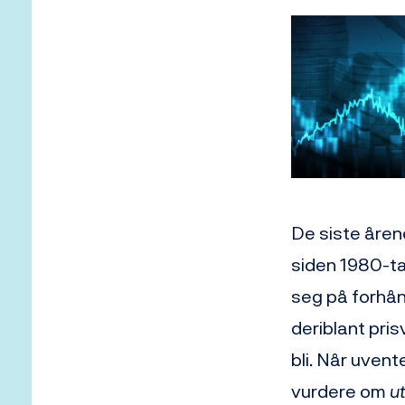
De siste åren
siden 1980-ta
seg på forhån
deriblant pri
bli. Når uven
vurdere om
u